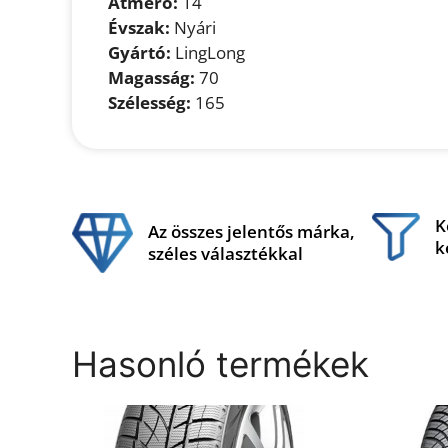
Átmérő:
14
Évszak:
Nyári
Gyártó:
LingLong
Magasság:
70
Szélesség:
165
K
Az összes jelentős márka,
k
széles választékkal
Hasonló termékek