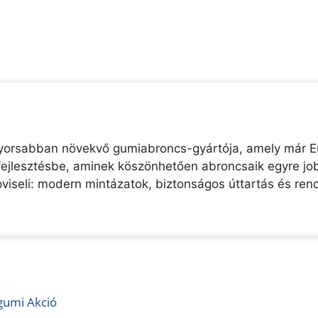
yorsabban növekvő gumiabroncs-gyártója, amely már Eur
-fejlesztésbe, aminek köszönhetően abroncsaik egyre j
viseli: modern mintázatok, biztonságos úttartás és rend
gumi Akció