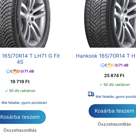
 165/70R14 T LH71 G Fit
Hankook 165/70R14 T H
4S
C
C
71 dB
C
D
71 dB
25 874
Ft
19 719
Ft
✓ 50 db raktáron
✓ 50 db raktáron
Mai feladás, gyors postá
Mai feladás, gyors postázás!
Kosárba teszem
Kosárba teszem
Összehasonlítás
Összehasonlítás