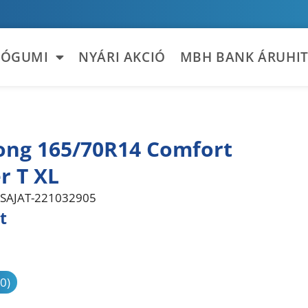
TÓGUMI
NYÁRI AKCIÓ
MBH BANK ÁRUHIT
ong 165/70R14 Comfort
r T XL
SAJAT-221032905
t
sonlítás
(0)