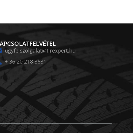
APCSOLATFELVÉTEL
ugyfelszolgalat@tirexpert.hu
+ 36 20 218 8681