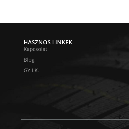
HASZNOS LINKEK
Kapcsolat
Blog
GY.I.K.