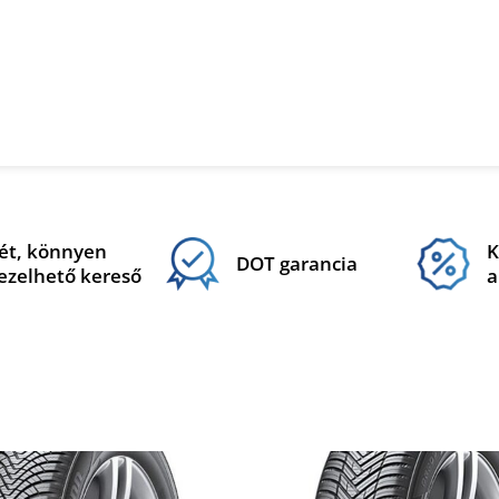
ét, könnyen
K
DOT garancia
ezelhető kereső
a