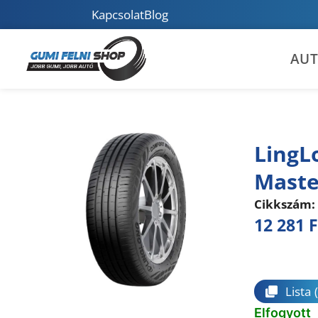
Kapcsolat
Blog
AU
LingL
Maste
Cikkszám:
12 281
F
Összeha
Lista
Elfogyott