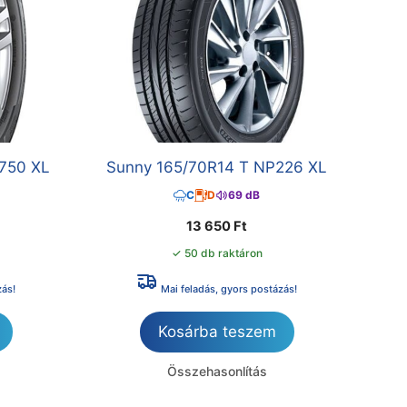
750 XL
Sunny 165/70R14 T NP226 XL
C
D
69 dB
13 650
Ft
✓ 50 db raktáron
zás!
Mai feladás, gyors postázás!
Kosárba teszem
Összehasonlítás