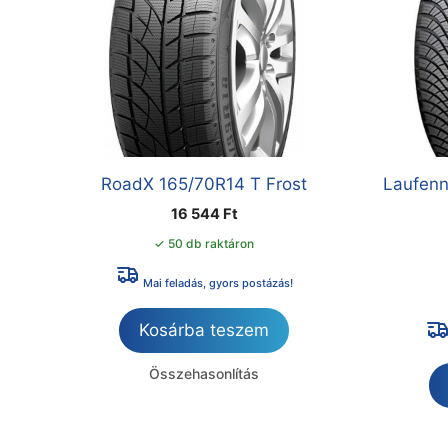
RoadX 165/70R14 T Frost
Laufenn
16 544
Ft
✓ 50 db raktáron
Mai feladás, gyors postázás!
Kosárba teszem
Összehasonlítás