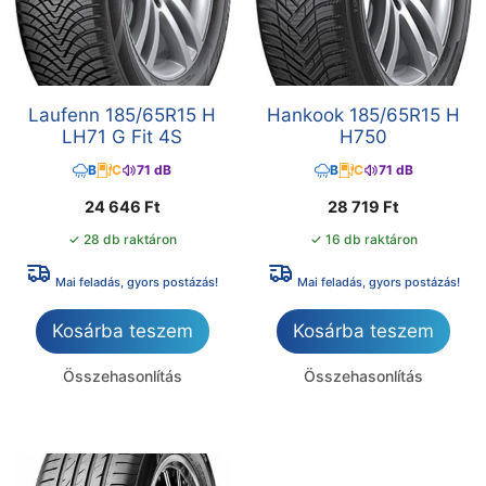
Laufenn 185/65R15 H
Hankook 185/65R15 H
LH71 G Fit 4S
H750
B
C
71 dB
B
C
71 dB
24 646
Ft
28 719
Ft
✓ 28 db raktáron
✓ 16 db raktáron
Mai feladás, gyors postázás!
Mai feladás, gyors postázás!
Kosárba teszem
Kosárba teszem
Összehasonlítás
Összehasonlítás