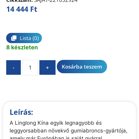
14 444
Ft
Összehasonlítás
Lista
(0)
8 készleten
A
Kosárba teszem
-
+
l
t
e
r
n
Leírás:
a
t
A Linglong Kína egyik legnagyobb és
i
leggyorsabban növekvő gumiabroncs-gyártója,
v
amely már Európában is saját gyárral