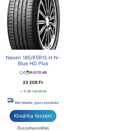
Nexen 185/65R15 H N-
Blue HD Plus
C
A
70 dB
23 208
Ft
✓ 5 db raktáron
Mai feladás, gyors postázás!
Kosárba teszem
Összehasonlítás