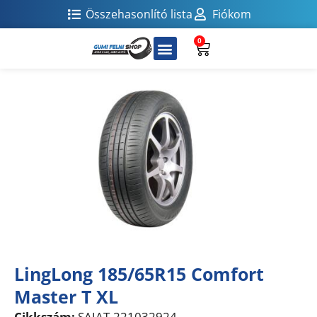
Összehasonlító lista
Fiókom
0
LingLong 185/65R15 Comfort
Master T XL
Cikkszám:
SAJAT-221032924