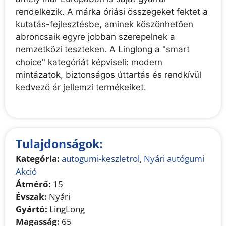
e
rendelkezik. A márka óriási összegeket fektet a
:
kutatás-fejlesztésbe, aminek köszönhetően
abroncsaik egyre jobban szerepelnek a
nemzetközi teszteken. A Linglong a "smart
choice" kategóriát képviseli: modern
mintázatok, biztonságos úttartás és rendkívül
kedvező ár jellemzi termékeiket.
Tulajdonságok:
Kategória:
autogumi-keszletrol
,
Nyári autógumi
Akció
Átmérő:
15
Évszak:
Nyári
Gyártó:
LingLong
Magasság:
65