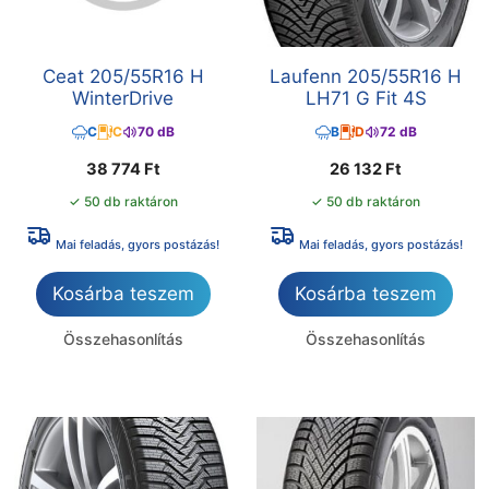
Ceat 205/55R16 H
Laufenn 205/55R16 H
WinterDrive
LH71 G Fit 4S
C
C
70 dB
B
D
72 dB
38 774
Ft
26 132
Ft
✓ 50 db raktáron
✓ 50 db raktáron
Mai feladás, gyors postázás!
Mai feladás, gyors postázás!
Kosárba teszem
Kosárba teszem
Összehasonlítás
Összehasonlítás