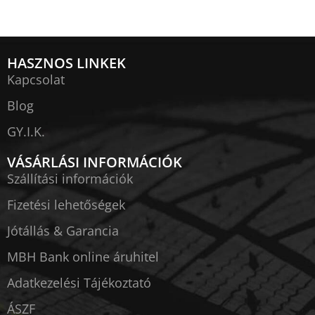
HASZNOS LINKEK
Kapcsolat
Blog
GY.I.K.
VÁSÁRLÁSI INFORMÁCIÓK
Szállítási információk
Fizetési lehetőségek
Jótállás & Garancia
MBH Bank online áruhitel
Adatkezelési Tájékoztató
ÁSZF