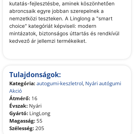
kutatás-fejlesztésbe, aminek köszönhetően
abroncsaik egyre jobban szerepelnek a
nemzetközi teszteken. A Linglong a "smart
choice" kategóriát képviseli: modern
mintázatok, biztonságos úttartás és rendkívül
kedvező ár jellemzi termékeiket.
Tulajdonságok:
Kategória:
autogumi-keszletrol
,
Nyári autógumi
Akció
Átmérő:
16
Évszak:
Nyári
Gyártó:
LingLong
Magasság:
55
Szélesség:
205