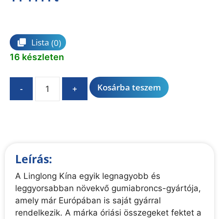
Összehasonlítás
Lista
(0)
16 készleten
A
Kosárba teszem
-
+
l
t
e
r
n
Leírás:
a
t
A Linglong Kína egyik legnagyobb és
i
leggyorsabban növekvő gumiabroncs-gyártója,
v
amely már Európában is saját gyárral
e
rendelkezik. A márka óriási összegeket fektet a
: