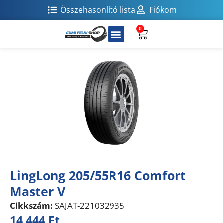
Összehasonlító lista
Fiókom
0
LingLong 205/55R16 Comfort
Master V
Cikkszám:
SAJAT-221032935
14 444
Ft