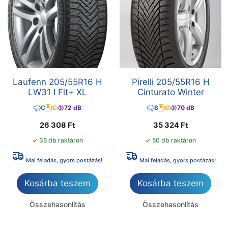
Laufenn 205/55R16 H
Pirelli 205/55R16 H
LW31 I Fit+ XL
Cinturato Winter
C
C
72 dB
B
C
70 dB
26 308
Ft
35 324
Ft
✓ 35 db raktáron
✓ 50 db raktáron
Mai feladás, gyors postázás!
Mai feladás, gyors postázás!
Kosárba teszem
Kosárba teszem
Összehasonlítás
Összehasonlítás