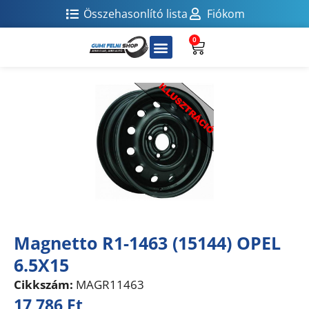
Összehasonlító lista
Fiókom
0
Magnetto R1-1463 (15144) OPEL
6.5X15
Cikkszám:
MAGR11463
17 786
Ft