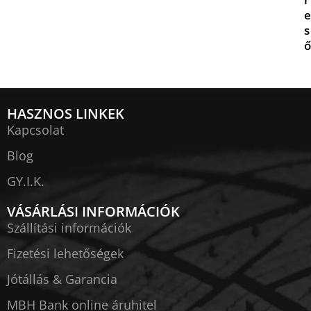
e
s
ő
HASZNOS LINKEK
Kapcsolat
Blog
GY.I.K.
VÁSÁRLÁSI INFORMÁCIÓK
Szállítási információk
Fizetési lehetőségek
Jótállás & Garancia
MBH Bank online áruhitel