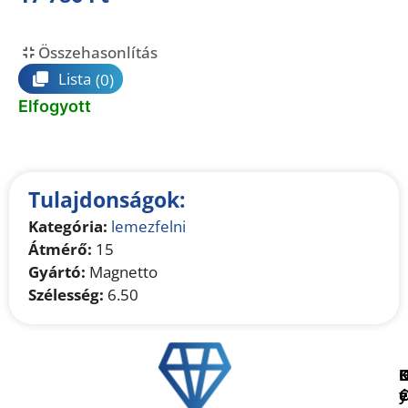
Összehasonlítás
Lista
(0)
Elfogyott
Tulajdonságok:
Kategória:
lemezfelni
Átmérő:
15
Gyártó:
Magnetto
Szélesség:
6.50
é
e
y