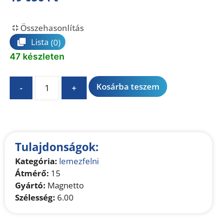
Összehasonlítás
Lista
(0)
47 készleten
A
Kosárba teszem
-
+
l
t
e
r
n
Tulajdonságok:
a
Kategória:
lemezfelni
t
Átmérő:
15
i
Gyártó:
Magnetto
v
Szélesség:
6.00
e
: