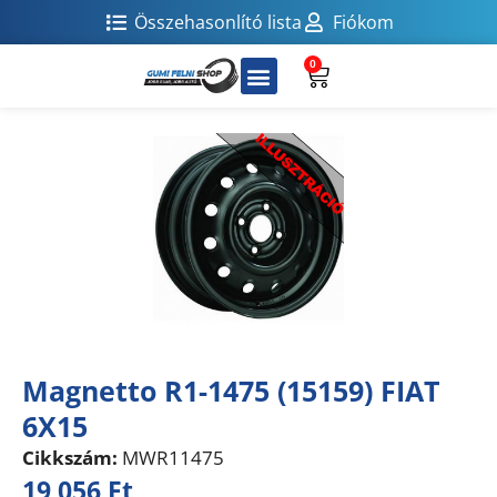
Összehasonlító lista
Fiókom
0
Magnetto R1-1475 (15159) FIAT
6X15
Cikkszám:
MWR11475
19 056
Ft