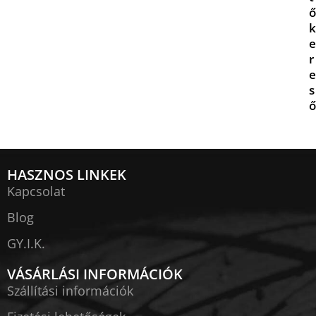
ő
k
e
r
e
s
ő
HASZNOS LINKEK
Kapcsolat
Blog
GY.I.K.
VÁSÁRLÁSI INFORMÁCIÓK
Szállítási információk