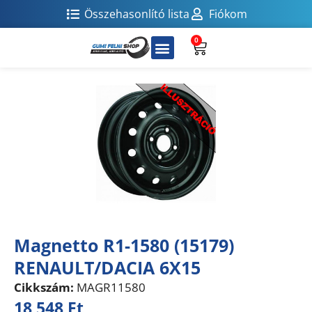
Összehasonlító lista
Fiókom
0
Magnetto R1-1580 (15179)
RENAULT/DACIA 6X15
Cikkszám:
MAGR11580
18 548
Ft