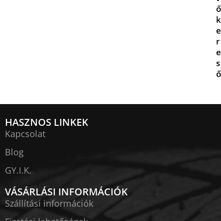
ő
k
e
r
e
s
ő
HASZNOS LINKEK
Kapcsolat
Blog
GY.I.K.
VÁSÁRLÁSI INFORMÁCIÓK
Szállítási információk