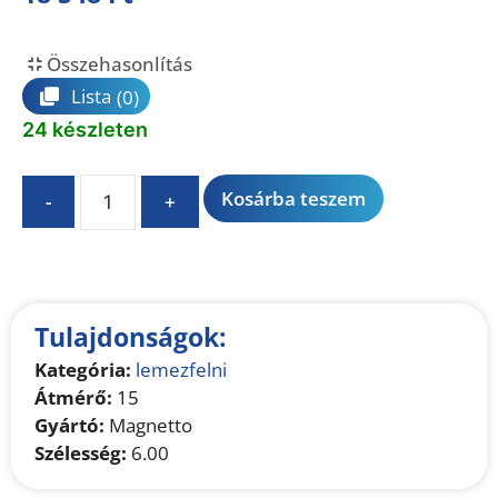
Összehasonlítás
Lista
(0)
24 készleten
A
Kosárba teszem
-
+
l
t
e
r
n
Tulajdonságok:
a
Kategória:
lemezfelni
t
Átmérő:
15
i
Gyártó:
Magnetto
v
Szélesség:
6.00
e
: