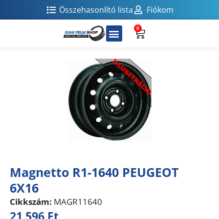
Összehasonlító lista
Fiókom
0
Magnetto R1-1640 PEUGEOT
6X16
Cikkszám:
MAGR11640
21 596
Ft