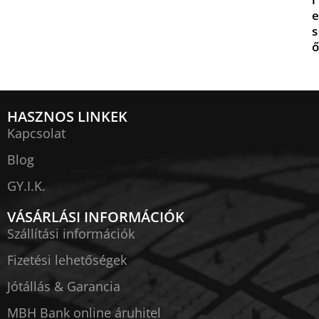
e
s
ő
HASZNOS LINKEK
Kapcsolat
Blog
GY.I.K.
VÁSÁRLÁSI INFORMÁCIÓK
Szállítási információk
Fizetési lehetőségek
Jótállás & Garancia
MBH Bank online áruhitel