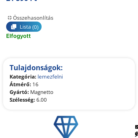
Összehasonlítás
Lista
(0)
Elfogyott
Tulajdonságok:
Kategória:
lemezfelni
Átmérő:
16
Gyártó:
Magnetto
Szélesség:
6.00
é
e
y