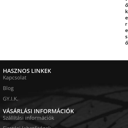
ő
k
e
r
e
s
ő
HASZNOS LINKEK
Kapcsolat
Blog
GY.I.K.
VÁSÁRLÁSI INFORMÁCIÓK
Szállítási információk