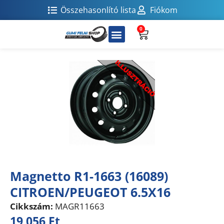
Összehasonlító lista
Fiókom
0
Magnetto R1-1663 (16089)
CITROEN/PEUGEOT 6.5X16
Cikkszám:
MAGR11663
19 056
Ft