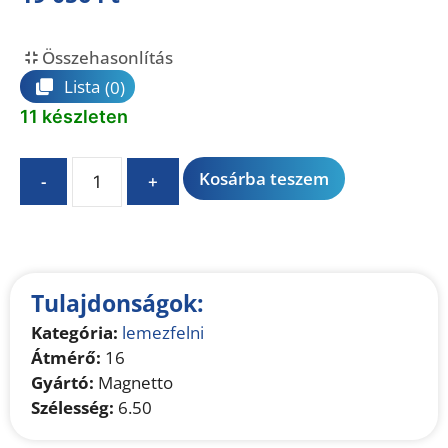
Összehasonlítás
Lista
(0)
11 készleten
A
Kosárba teszem
-
+
l
t
e
r
n
Tulajdonságok:
a
Kategória:
lemezfelni
t
Átmérő:
16
i
Gyártó:
Magnetto
v
Szélesség:
6.50
e
: