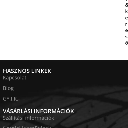
ő
k
e
r
e
s
ő
HASZNOS LINKEK
Kapcsolat
Blog
GY.I.K.
VÁSÁRLÁSI INFORMÁCIÓK
Szállítási információk