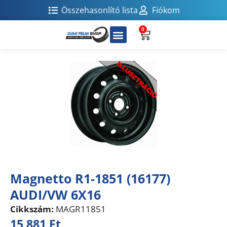
Összehasonlító lista
Fiókom
0
Magnetto R1-1851 (16177)
AUDI/VW 6X16
Cikkszám:
MAGR11851
15 881
Ft