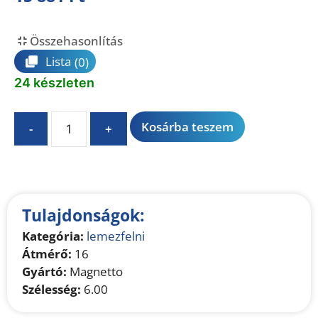
Összehasonlítás
Lista
(0)
24 készleten
A
Kosárba teszem
-
+
l
t
e
r
n
Tulajdonságok:
a
Kategória:
lemezfelni
t
Átmérő:
16
i
Gyártó:
Magnetto
v
Szélesség:
6.00
e
: