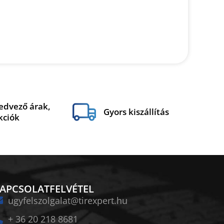
edvező árak,
Gyors kiszállítás
kciók
APCSOLATFELVÉTEL
ugyfelszolgalat@tirexpert.hu
+ 36 20 218 8681