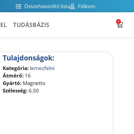
Összehasonlító lista
Fiókom
0
EL
TUDÁSBÁZIS
Tulajdonságok:
Kategória:
lemezfelni
Átmérő:
16
Gyártó:
Magnetto
Szélesség:
6.50