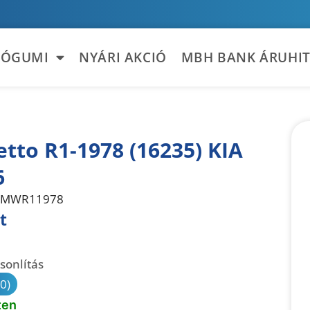
TÓGUMI
NYÁRI AKCIÓ
MBH BANK ÁRUHIT
tto R1-1978 (16235) KIA
6
MWR11978
t
sonlítás
(0)
ten