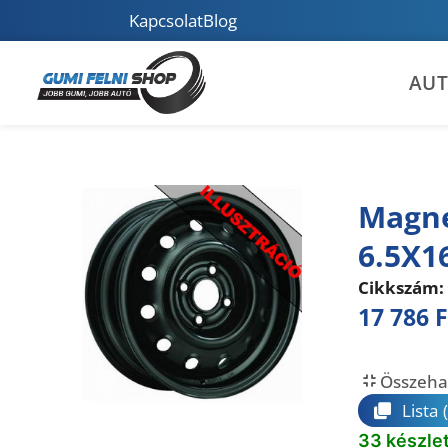
Kapcsolat
Blog
AU
Magne
6.5X1
Cikkszám:
17 786
F
Összeha
Lista
33 készle