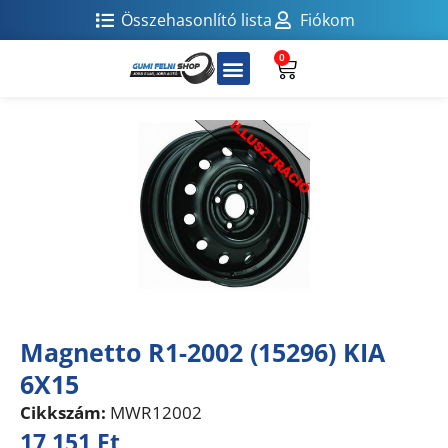
Összehasonlító lista
Fiókom
0
Magnetto R1-2002 (15296) KIA
6X15
Cikkszám:
MWR12002
17 151
Ft