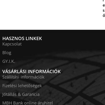
e
s
ő
HASZNOS LINKEK
Kapcsolat
Blog
GY.I.K.
VÁSÁRLÁSI INFORMÁCIÓK
Szállítási információk
Fizetési lehetőségek
Jótállás & Garancia
MBH Bank online áruhitel