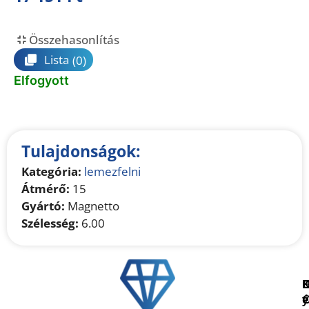
Összehasonlítás
Lista
(0)
Elfogyott
Tulajdonságok:
Kategória:
lemezfelni
Átmérő:
15
Gyártó:
Magnetto
Szélesség:
6.00
é
e
y