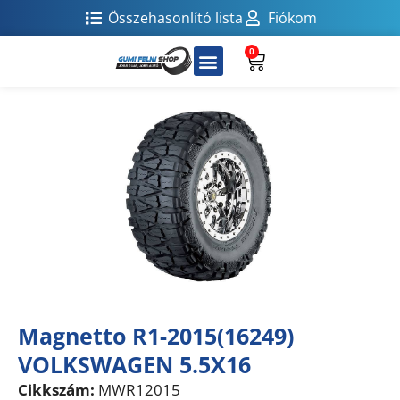
Összehasonlító lista
Fiókom
0
Magnetto R1-2015(16249)
VOLKSWAGEN 5.5X16
Cikkszám:
MWR12015