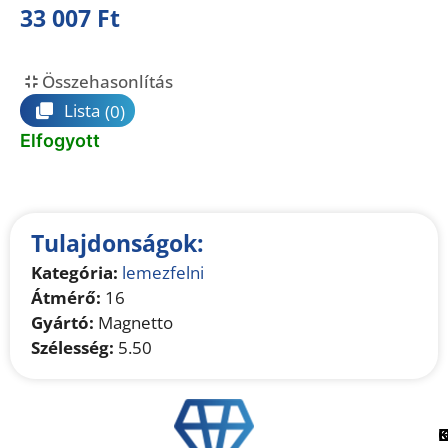
33 007
Ft
Összehasonlítás
Lista
(0)
Elfogyott
Tulajdonságok:
Kategória:
lemezfelni
Átmérő:
16
Gyártó:
Magnetto
Szélesség:
5.50