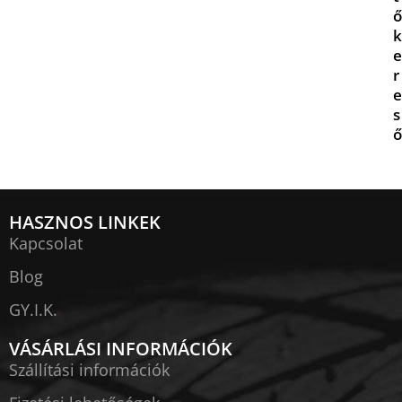
ő
k
e
r
e
s
ő
HASZNOS LINKEK
Kapcsolat
Blog
GY.I.K.
VÁSÁRLÁSI INFORMÁCIÓK
Szállítási információk