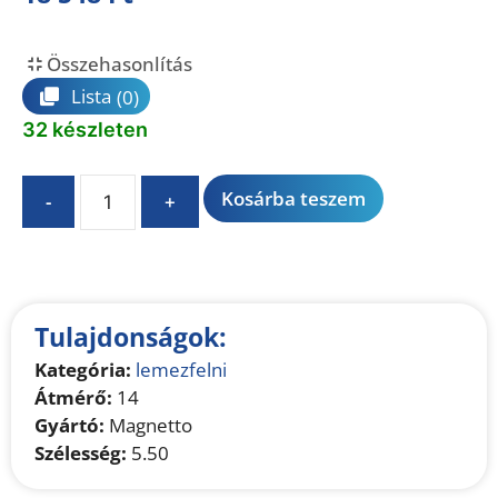
Összehasonlítás
Lista
(0)
32 készleten
A
Kosárba teszem
-
+
l
t
e
r
n
Tulajdonságok:
a
Kategória:
lemezfelni
t
Átmérő:
14
i
Gyártó:
Magnetto
v
Szélesség:
5.50
e
: