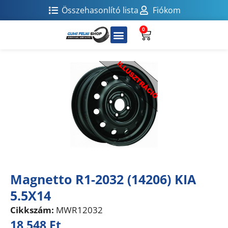
Összehasonlító lista
Fiókom
0
Magnetto R1-2032 (14206) KIA
5.5X14
Cikkszám:
MWR12032
18 548
Ft