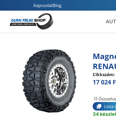
Kapcsolat
Blog
AU
Magne
RENA
Cikkszám:
17 024
F
Összeha
Lista
34 készle