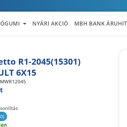
TÓGUMI
NYÁRI AKCIÓ
MBH BANK ÁRUHIT
tto R1-2045(15301)
ULT 6X15
MWR12045
t
sonlítás
(0)
ten