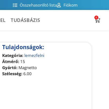
Összehasonlító lista
Fiókom
0
EL
TUDÁSBÁZIS
Tulajdonságok:
Kategória:
lemezfelni
Átmérő:
15
Gyártó:
Magnetto
Szélesség:
6.00