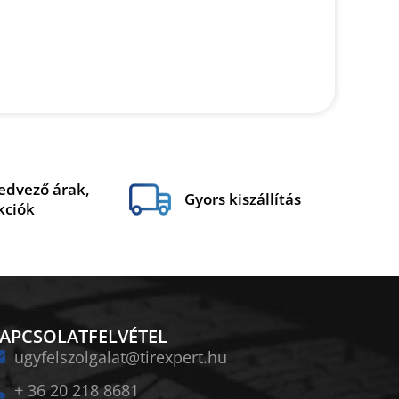
edvező árak,
Gyors kiszállítás
kciók
APCSOLATFELVÉTEL
ugyfelszolgalat@tirexpert.hu
+ 36 20 218 8681