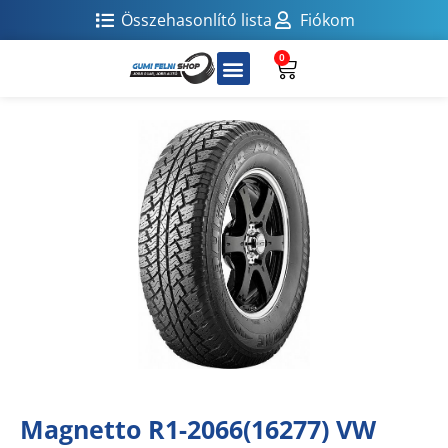
Összehasonlító lista
Fiókom
0
Magnetto R1-2066(16277) VW