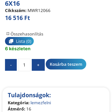
6X16
Cikkszám:
MWR12066
16 516
Ft
Összehasonlítás
Lista
(0)
6 készleten
A
Kosárba teszem
-
+
l
t
e
r
n
Tulajdonságok:
a
Kategória:
lemezfelni
t
Átmérő:
16
i