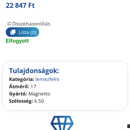
22 847
Ft
Összehasonlítás
Lista
(0)
Elfogyott
Tulajdonságok:
Kategória:
lemezfelni
Átmérő:
17
Gyártó:
Magnetto
Szélesség:
6.50