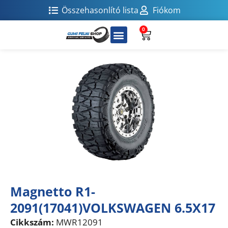
Összehasonlító lista
Fiókom
0
Magnetto R1-
2091(17041)VOLKSWAGEN 6.5X17
Cikkszám:
MWR12091