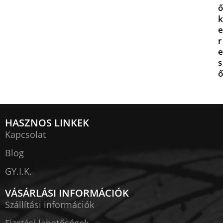
ő
k
e
r
e
s
ő
HASZNOS LINKEK
Kapcsolat
Blog
GY.I.K.
VÁSÁRLÁSI INFORMÁCIÓK
Szállítási információk