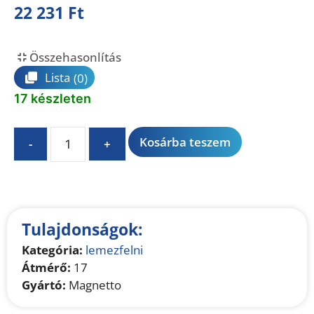
22 231
Ft
Összehasonlítás
Lista
(0)
17 készleten
A
Kosárba teszem
-
+
l
t
e
r
n
Tulajdonságok:
a
Kategória:
lemezfelni
t
Átmérő:
17
i
Gyártó:
Magnetto
v
e