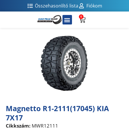
Összehasonlító lista
Fiókom
0
Magnetto R1-2111(17045) KIA
7X17
Cikkszám:
MWR12111