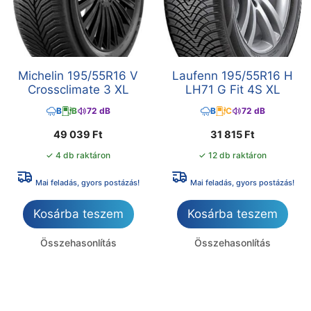
Michelin 195/55R16 V
Laufenn 195/55R16 H
Crossclimate 3 XL
LH71 G Fit 4S XL
B
B
72 dB
B
C
72 dB
49 039
Ft
31 815
Ft
✓ 4 db raktáron
✓ 12 db raktáron
Mai feladás, gyors postázás!
Mai feladás, gyors postázás!
Kosárba teszem
Kosárba teszem
Összehasonlítás
Összehasonlítás