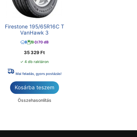
Firestone 195/65R16C T
VanHawk 3
B
B
70 dB
35 329
Ft
✓ 4 db raktáron
Mai feladás, gyors postázás!
Kosárba teszem
Összehasonlítás