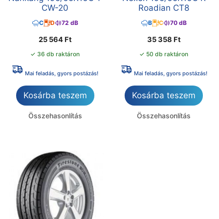
CW-20
Roadian CT8
C
D
72 dB
B
C
70 dB
25 564
Ft
35 358
Ft
✓ 36 db raktáron
✓ 50 db raktáron
Mai feladás, gyors postázás!
Mai feladás, gyors postázás!
Kosárba teszem
Kosárba teszem
Összehasonlítás
Összehasonlítás