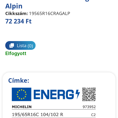
Alpin
Cikkszám:
19565R16CRAGALP
72 234
Ft
Összehasonlítás
Lista
(0)
Elfogyott
Címke: