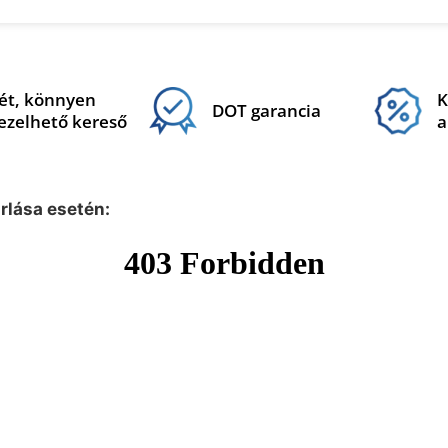
ét, könnyen
K
DOT garancia
ezelhető kereső
a
árlása esetén: