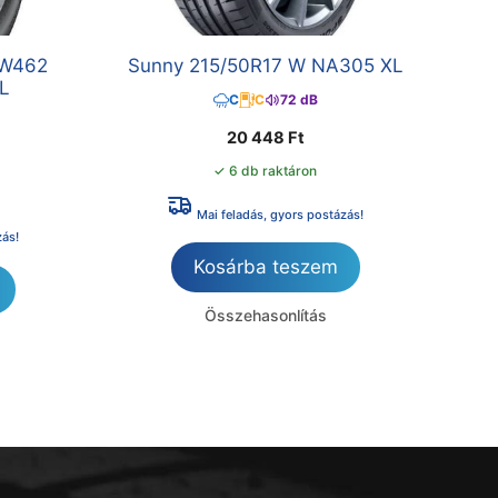
 W462
Sunny 215/50R17 W NA305 XL
XL
C
C
72 dB
20 448
Ft
✓ 6 db raktáron
Mai feladás, gyors postázás!
zás!
Kosárba teszem
Összehasonlítás