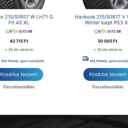
nn 215/50R17 W LH71 G
Hankook 215/50R17 V
Fit 4S XL
Winter Icept RS3 
B
C
72 dB
B
C
72 dB
42 715
Ft
50 065
Ft
✓ 20 db raktáron
✓ 50 db raktáron
Mai feladás, gyors postázás!
Mai feladás, gyors postá
Kosárba teszem
Kosárba teszem
Összehasonlítás
Összehasonlítás