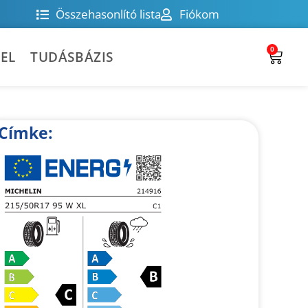
Összehasonlító lista
Fiókom
0
EL
TUDÁSBÁZIS
Címke: