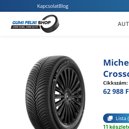
Kapcsolat
Blog
AU
Miche
Cross
Cikkszám:
62 988
F
Összeha
Lista
11 készlet