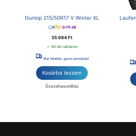
Dunlop 215/50R17 V Winter XL
Laufe
B
C
70 dB
55 984
Ft
✓ 40 db raktáron
Mai feladás, gyors postázás!
Kosárba teszem
Összehasonlítás