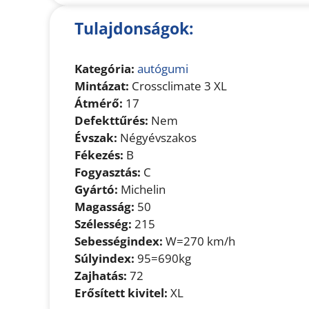
Tulajdonságok:
Kategória:
autógumi
Mintázat:
Crossclimate 3 XL
Átmérő:
17
Defekttűrés:
Nem
Évszak:
Négyévszakos
Fékezés:
B
Fogyasztás:
C
Gyártó:
Michelin
Magasság:
50
Szélesség:
215
Sebességindex:
W=270 km/h
Súlyindex:
95=690kg
Zajhatás:
72
Erősített kivitel:
XL