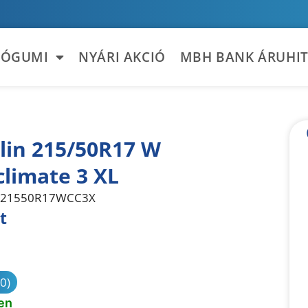
TÓGUMI
NYÁRI AKCIÓ
MBH BANK ÁRUHIT
lin 215/50R17 W
climate 3 XL
21550R17WCC3X
t
sonlítás
(0)
en