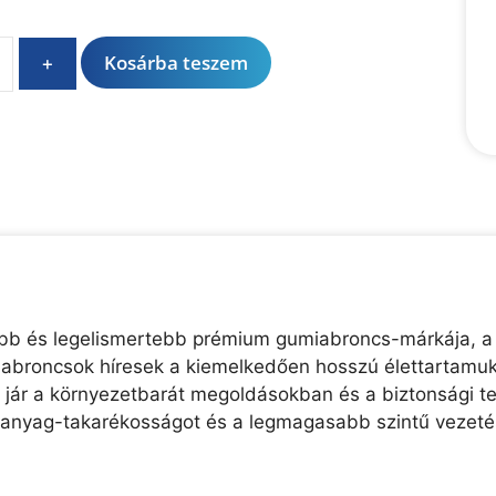
A
Kosárba teszem
+
l
t
e
r
n
a
t
i
v
e
rtebb és legelismertebb prémium gumiabroncs-márkája, a
:
 abroncsok híresek a kiemelkedően hosszú élettartamukr
n jár a környezetbarát megoldásokban és a biztonsági te
manyag-takarékosságot és a legmagasabb szintű vezetés