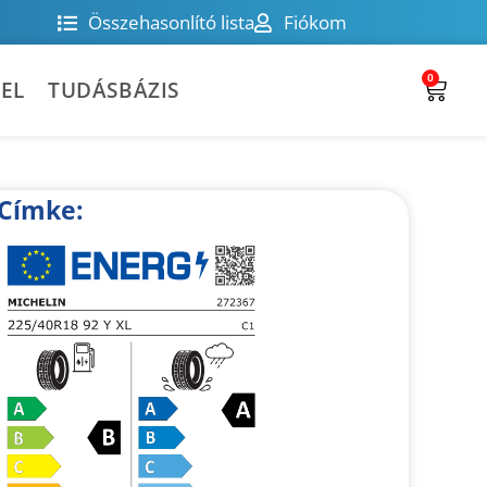
Összehasonlító lista
Fiókom
0
EL
TUDÁSBÁZIS
Címke: