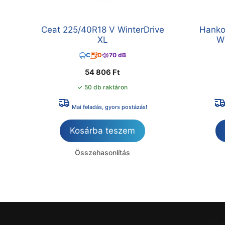
Ceat 225/40R18 V WinterDrive
Hanko
XL
Wi
C
D
70 dB
54 806
Ft
✓ 50 db raktáron
Mai feladás, gyors postázás!
Kosárba teszem
Összehasonlítás