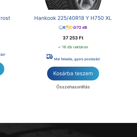
rost
Hankook 225/40R18 Y H750 XL
B
C
72 dB
37 253
Ft
✓ 16 db raktáron
zás!
Mai feladás, gyors postázás!
Kosárba teszem
Összehasonlítás