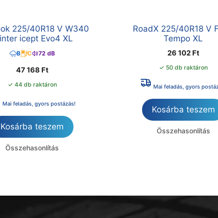
ok 225/40R18 V W340
RoadX 225/40R18 V F
nter icept Evo4 XL
Tempo XL
26 102
Ft
B
C
72 dB
✓ 50 db raktáron
47 168
Ft
✓ 44 db raktáron
Mai feladás, gyors postá
Mai feladás, gyors postázás!
Kosárba teszem
Kosárba teszem
Összehasonlítás
Összehasonlítás