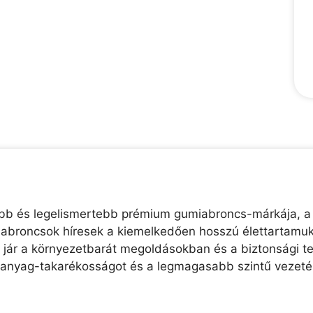
rtebb és legelismertebb prémium gumiabroncs-márkája, a
 abroncsok híresek a kiemelkedően hosszú élettartamukr
n jár a környezetbarát megoldásokban és a biztonsági te
manyag-takarékosságot és a legmagasabb szintű vezetés