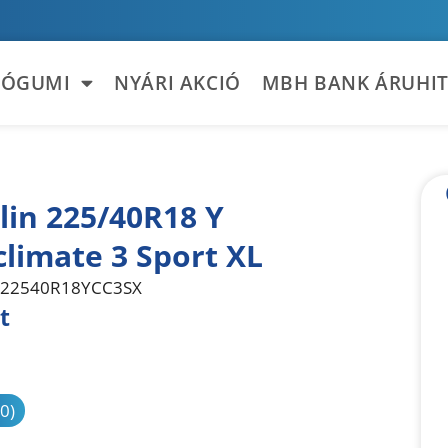
TÓGUMI
NYÁRI AKCIÓ
MBH BANK ÁRUHIT
lin 225/40R18 Y
climate 3 Sport XL
22540R18YCC3SX
t
sonlítás
(0)