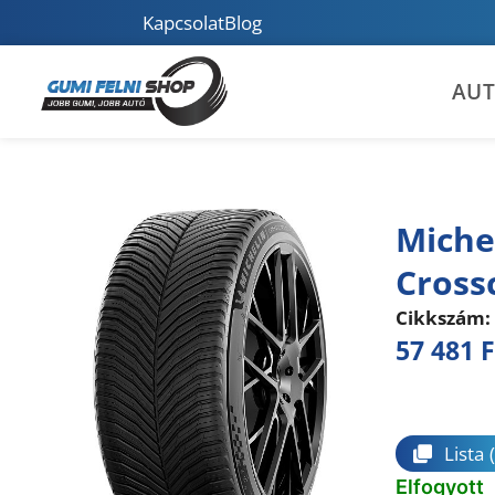
Kapcsolat
Blog
AU
Miche
Cross
Cikkszám:
57 481
F
Összeha
Lista
Elfogyott