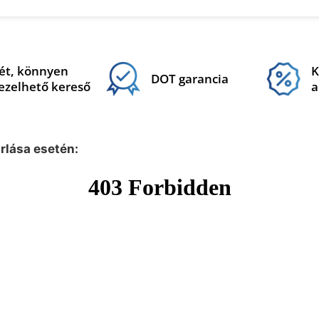
ét, könnyen
K
DOT garancia
ezelhető kereső
a
árlása esetén: