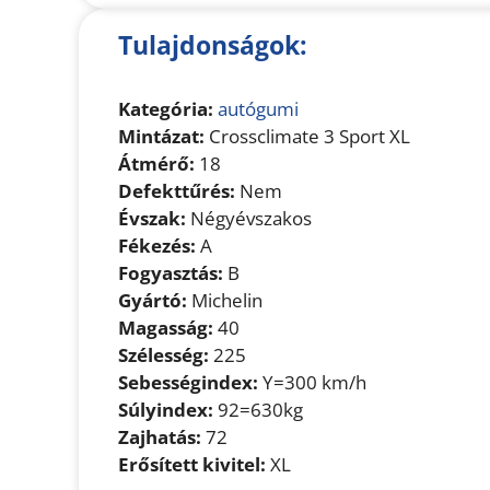
Tulajdonságok:
Kategória:
autógumi
Mintázat:
Crossclimate 3 Sport XL
Átmérő:
18
Defekttűrés:
Nem
Évszak:
Négyévszakos
Fékezés:
A
Fogyasztás:
B
Gyártó:
Michelin
Magasság:
40
Szélesség:
225
Sebességindex:
Y=300 km/h
Súlyindex:
92=630kg
Zajhatás:
72
Erősített kivitel:
XL