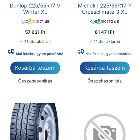
Dunlop 225/55R17 V
Michelin 225/55R17 Y
Winter XL
Crossclimate 3 XL
C
C
71 dB
B
B
72 dB
57 621
Ft
61 471
Ft
✓ 41 db raktáron
✓ 11 db raktáron
Mai feladás, gyors postázás!
Mai feladás, gyors postázás!
Kosárba teszem
Kosárba teszem
Összehasonlítás
Összehasonlítás