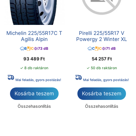
Michelin 225/55R17C T
Pirelli 225/55R17 V
Agilis Alpin
Powergy 2 Winter XL
B
C
73 dB
C
C
71 dB
93 489
Ft
54 257
Ft
✓ 8 db raktáron
✓ 50 db raktáron
Mai feladás, gyors postázás!
Mai feladás, gyors postázás!
Kosárba teszem
Kosárba teszem
Összehasonlítás
Összehasonlítás