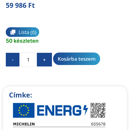
59 986
Ft
Összehasonlítás
Lista
(0)
50 készleten
A
Kosárba teszem
-
+
l
t
e
r
n
Címke:
a
t
i
v
e