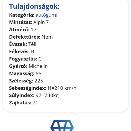
Tulajdonságok:
Kategória:
autógumi
Mintázat:
Alpin 7
Átmérő:
17
Defekttűrés:
Nem
Évszak:
Téli
Fékezés:
B
Fogyasztás:
C
Gyártó:
Michelin
Magasság:
55
Szélesség:
225
Sebességindex:
H=210 km/h
Súlyindex:
97=730kg
Zajhatás:
71