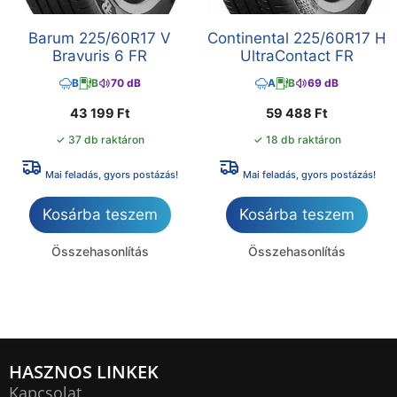
Barum 225/60R17 V
Continental 225/60R17 H
Bravuris 6 FR
UltraContact FR
B
B
70 dB
A
B
69 dB
43 199
Ft
59 488
Ft
✓ 37 db raktáron
✓ 18 db raktáron
Mai feladás, gyors postázás!
Mai feladás, gyors postázás!
Kosárba teszem
Kosárba teszem
Összehasonlítás
Összehasonlítás
HASZNOS LINKEK
Kapcsolat