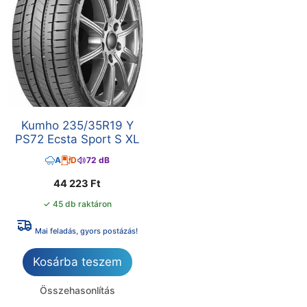
Kumho 235/35R19 Y
PS72 Ecsta Sport S XL
A
D
72 dB
44 223
Ft
✓ 45 db raktáron
Mai feladás, gyors postázás!
Kosárba teszem
Összehasonlítás