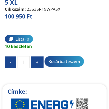
5 XL
Cikkszám:
23535R19WPA5X
100 950
Ft
Összehasonlítás
Lista
(0)
10 készleten
A
Kosárba teszem
-
+
l
t
e
r
n
Címke:
a
t
i