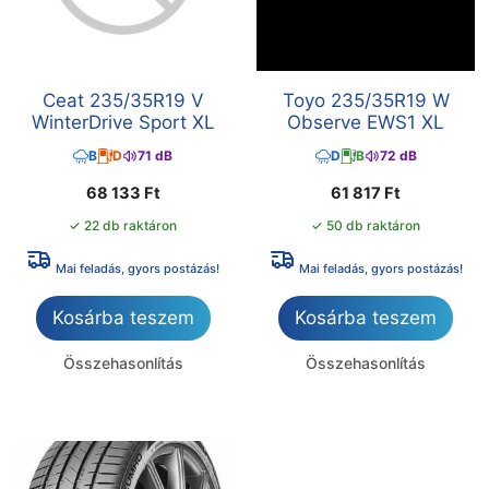
Ceat 235/35R19 V
Toyo 235/35R19 W
WinterDrive Sport XL
Observe EWS1 XL
B
D
71 dB
D
B
72 dB
68 133
Ft
61 817
Ft
✓ 22 db raktáron
✓ 50 db raktáron
Mai feladás, gyors postázás!
Mai feladás, gyors postázás!
Kosárba teszem
Kosárba teszem
Összehasonlítás
Összehasonlítás