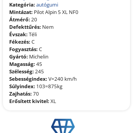
Kategória:
autógumi
Mintázat:
Pilot Alpin 5 XL NF0
Átmérő:
20
Defekttűrés:
Nem
Évszak:
Téli
Fékezés:
C
Fogyasztás:
C
Gyártó:
Michelin
Magasság:
45
Szélesség:
245
Sebességindex:
V=240 km/h
Súlyindex:
103=875kg
Zajhatás:
70
Erősített kivitel:
XL