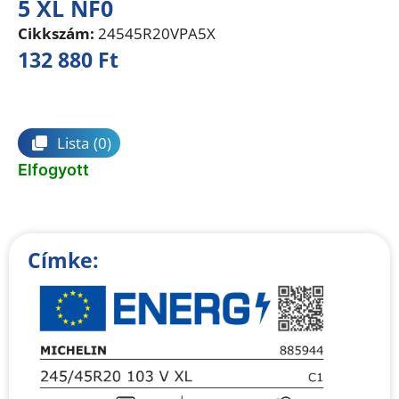
5 XL NF0
Cikkszám:
24545R20VPA5X
132 880
Ft
Összehasonlítás
Lista
(0)
Elfogyott
Címke: