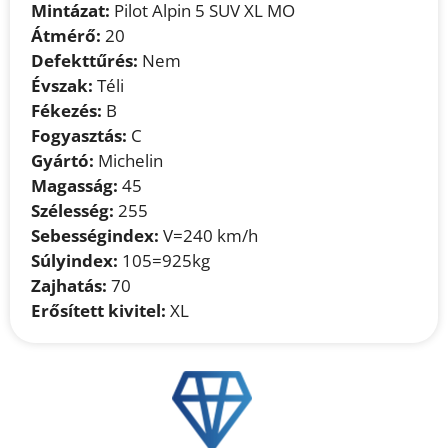
Mintázat:
Pilot Alpin 5 SUV XL MO
Átmérő:
20
Defekttűrés:
Nem
Évszak:
Téli
Fékezés:
B
Fogyasztás:
C
Gyártó:
Michelin
Magasság:
45
Szélesség:
255
Sebességindex:
V=240 km/h
Súlyindex:
105=925kg
Zajhatás:
70
Erősített kivitel:
XL