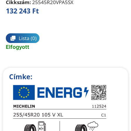
Cikkszám:
25545R20VPA5SX
132 243
Ft
Összehasonlítás
Lista
(0)
Elfogyott
Címke: