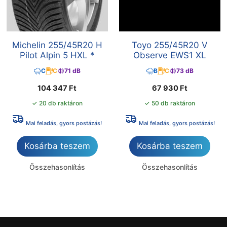
Michelin 255/45R20 H
Toyo 255/45R20 V
Pilot Alpin 5 HXL *
Observe EWS1 XL
C
C
71 dB
B
C
73 dB
104 347
Ft
67 930
Ft
✓ 20 db raktáron
✓ 50 db raktáron
Mai feladás, gyors postázás!
Mai feladás, gyors postázás!
Kosárba teszem
Kosárba teszem
Összehasonlítás
Összehasonlítás