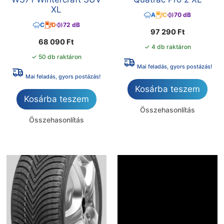
XL
A
C
70 dB
C
D
72 dB
97 290
Ft
68 090
Ft
✓ 4 db raktáron
✓ 50 db raktáron
Mai feladás, gyors postázás!
Mai feladás, gyors postázás!
Kosárba teszem
Kosárba teszem
Összehasonlítás
Összehasonlítás