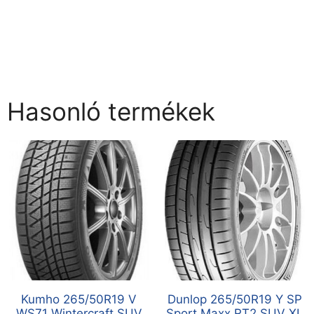
Hasonló termékek
Kumho 265/50R19 V
Dunlop 265/50R19 Y SP
WS71 Wintercraft SUV
Sport Maxx RT2 SUV XL