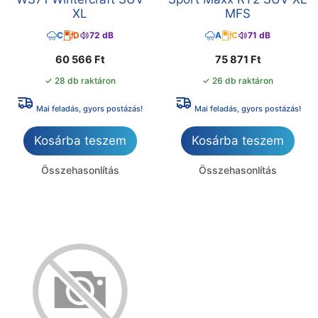
XL
MFS
C
D
72 dB
A
C
71 dB
60 566
Ft
75 871
Ft
✓ 28 db raktáron
✓ 26 db raktáron
Mai feladás, gyors postázás!
Mai feladás, gyors postázás!
Kosárba teszem
Kosárba teszem
Összehasonlítás
Összehasonlítás