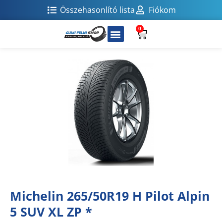
Összehasonlító lista
Fiókom
0
Michelin 265/50R19 H Pilot Alpin
5 SUV XL ZP *