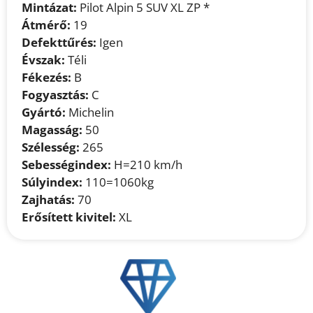
Mintázat:
Pilot Alpin 5 SUV XL ZP *
Átmérő:
19
Defekttűrés:
Igen
Évszak:
Téli
Fékezés:
B
Fogyasztás:
C
Gyártó:
Michelin
Magasság:
50
Szélesség:
265
Sebességindex:
H=210 km/h
Súlyindex:
110=1060kg
Zajhatás:
70
Erősített kivitel:
XL