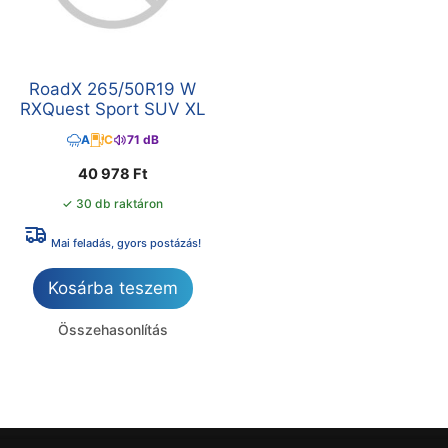
RoadX 265/50R19 W
RXQuest Sport SUV XL
A
C
71 dB
40 978
Ft
✓ 30 db raktáron
Mai feladás, gyors postázás!
Kosárba teszem
Összehasonlítás