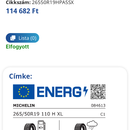
Cikkszám:
26550R19HPA5SX
114 682
Ft
Összehasonlítás
Lista
(0)
Elfogyott
Címke: