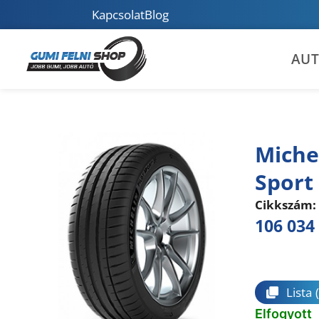
Kapcsolat
Blog
AU
Miche
Sport
Cikkszám:
106 034
Összeha
Lista
Elfogyott