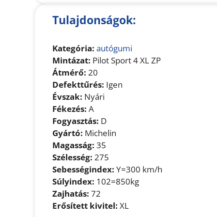
Tulajdonságok:
Kategória:
autógumi
Mintázat:
Pilot Sport 4 XL ZP
Átmérő:
20
Defekttűrés:
Igen
Évszak:
Nyári
Fékezés:
A
Fogyasztás:
D
Gyártó:
Michelin
Magasság:
35
Szélesség:
275
Sebességindex:
Y=300 km/h
Súlyindex:
102=850kg
Zajhatás:
72
Erősített kivitel:
XL