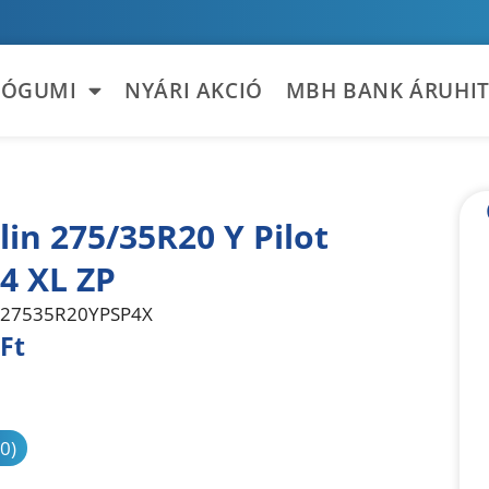
TÓGUMI
NYÁRI AKCIÓ
MBH BANK ÁRUHIT
lin 275/35R20 Y Pilot
 4 XL ZP
27535R20YPSP4X
Ft
sonlítás
(0)