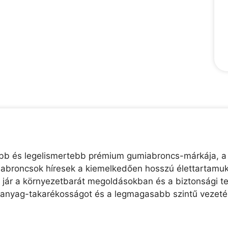
rtebb és legelismertebb prémium gumiabroncs-márkája, a
 abroncsok híresek a kiemelkedően hosszú élettartamukr
n jár a környezetbarát megoldásokban és a biztonsági te
manyag-takarékosságot és a legmagasabb szintű vezetés