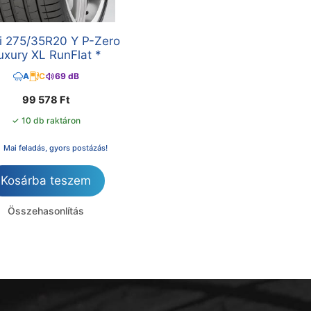
lli 275/35R20 Y P-Zero
uxury XL RunFlat *
A
C
69 dB
99 578
Ft
✓ 10 db raktáron
Mai feladás, gyors postázás!
Kosárba teszem
Összehasonlítás