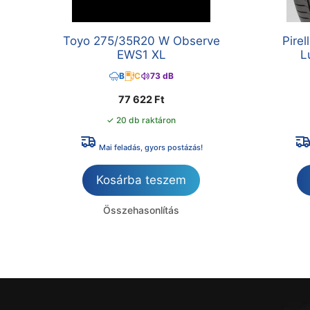
Toyo 275/35R20 W Observe
Pire
EWS1 XL
L
B
C
73 dB
77 622
Ft
✓ 20 db raktáron
Mai feladás, gyors postázás!
Kosárba teszem
Összehasonlítás