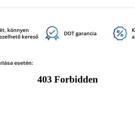
ét, könnyen
K
DOT garancia
ezelhető kereső
a
árlása esetén: