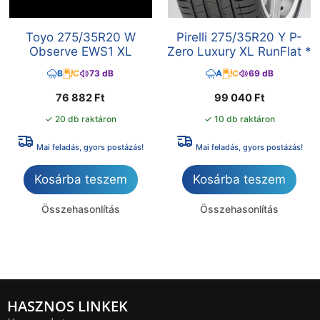
Toyo 275/35R20 W
Pirelli 275/35R20 Y P-
Observe EWS1 XL
Zero Luxury XL RunFlat *
B
C
73 dB
A
C
69 dB
76 882
Ft
99 040
Ft
✓ 20 db raktáron
✓ 10 db raktáron
Mai feladás, gyors postázás!
Mai feladás, gyors postázás!
Kosárba teszem
Kosárba teszem
Összehasonlítás
Összehasonlítás
HASZNOS LINKEK