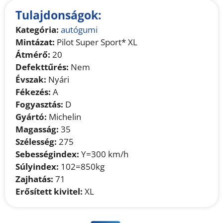
Tulajdonságok:
Kategória:
autógumi
Mintázat:
Pilot Super Sport* XL
Átmérő:
20
Defekttűrés:
Nem
Évszak:
Nyári
Fékezés:
A
Fogyasztás:
D
Gyártó:
Michelin
Magasság:
35
Szélesség:
275
Sebességindex:
Y=300 km/h
Súlyindex:
102=850kg
Zajhatás:
71
Erősített kivitel:
XL