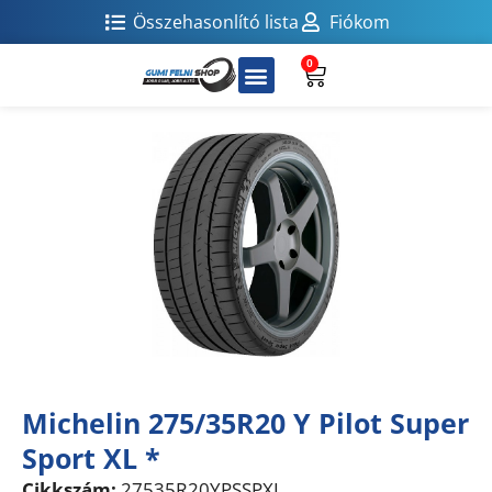
Összehasonlító lista
Fiókom
0
Michelin 275/35R20 Y Pilot Super
Sport XL *
Cikkszám:
27535R20YPSSPXL