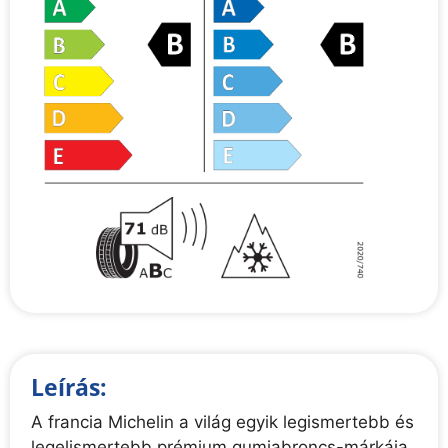
Leírás:
A francia Michelin a világ egyik legismertebb és
legelismertebb prémium gumiabroncs-márkája,