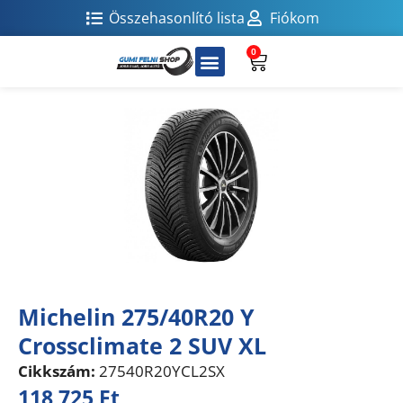
Összehasonlító lista
Fiókom
0
Michelin 275/40R20 Y
Crossclimate 2 SUV XL
Cikkszám:
27540R20YCL2SX
118 725
Ft