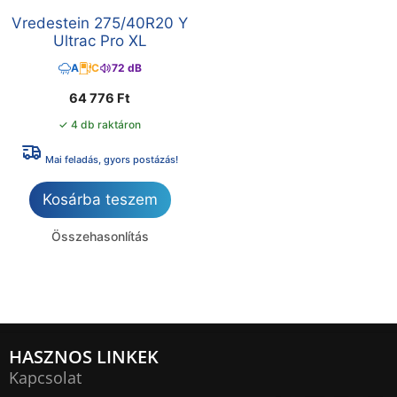
Vredestein 275/40R20 Y
Ultrac Pro XL
A
C
72 dB
64 776
Ft
✓ 4 db raktáron
Mai feladás, gyors postázás!
Kosárba teszem
Összehasonlítás
HASZNOS LINKEK
Kapcsolat