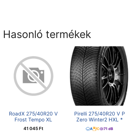
Hasonló termékek
RoadX 275/40R20 V
Pirelli 275/40R20 V P
Frost Tempo XL
Zero Winter2 HXL *
41 045
Ft
A
C
71 dB