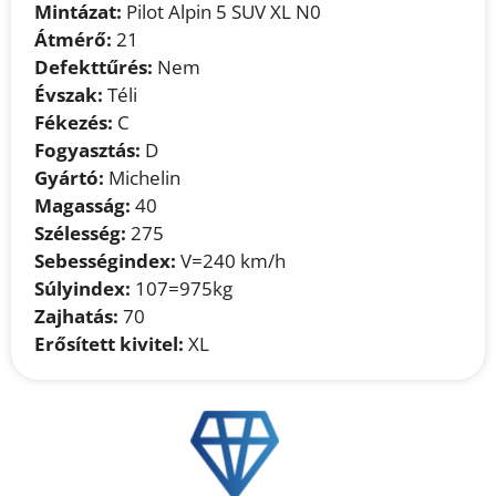
Mintázat:
Pilot Alpin 5 SUV XL N0
Átmérő:
21
Defekttűrés:
Nem
Évszak:
Téli
Fékezés:
C
Fogyasztás:
D
Gyártó:
Michelin
Magasság:
40
Szélesség:
275
Sebességindex:
V=240 km/h
Súlyindex:
107=975kg
Zajhatás:
70
Erősített kivitel:
XL