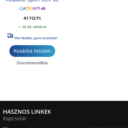
A
C
71 dB
41 112
Ft
✓ 24 db raktáron
Mai feladás, gyors postázás!
Kosárba teszem
Összehasonlítás
HASZNOS LINKEK
Kapcsolat