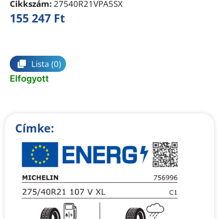
Cikkszám:
27540R21VPA5SX
155 247
Ft
Összehasonlítás
Lista
(0)
Elfogyott
Címke: