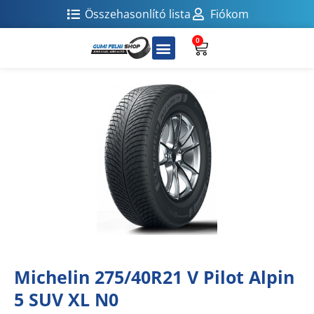
Összehasonlító lista
Fiókom
0
Michelin 275/40R21 V Pilot Alpin
5 SUV XL N0