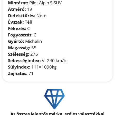
Mintázat:
Pilot Alpin 5 SUV
Átmérő:
19
Defekttűrés:
Nem
Évszak:
Téli
Fékezés:
C
Fogyasztás:
C
Gyártó:
Michelin
Magasság:
55
Szélesség:
275
Sebességindex:
V=240 km/h
Súlyindex:
111=1090kg
Zajhatás:
71
Az összes jelentős márka, széles választékkal