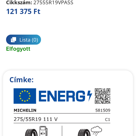
Cikkszám:
27555R19VPA5S
121 375
Ft
Összehasonlítás
Lista
(0)
Elfogyott
Címke: