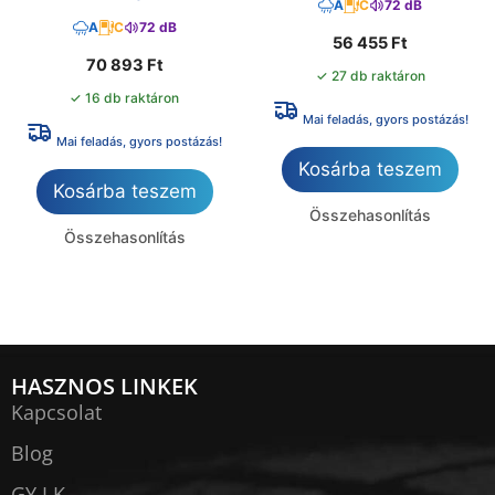
A
C
72 dB
A
C
72 dB
56 455
Ft
70 893
Ft
✓ 27 db raktáron
✓ 16 db raktáron
Mai feladás, gyors postázás!
Mai feladás, gyors postázás!
Kosárba teszem
Kosárba teszem
Összehasonlítás
Összehasonlítás
HASZNOS LINKEK
Kapcsolat
Blog
GY.I.K.