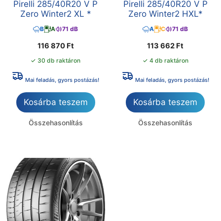
Pirelli 285/40R20 V P
Pirelli 285/40R20 V P
Zero Winter2 XL *
Zero Winter2 HXL*
B
A
71 dB
A
C
71 dB
116 870
Ft
113 662
Ft
✓ 30 db raktáron
✓ 4 db raktáron
Mai feladás, gyors postázás!
Mai feladás, gyors postázás!
Kosárba teszem
Kosárba teszem
Összehasonlítás
Összehasonlítás