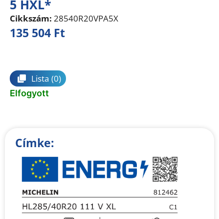
5 HXL*
Cikkszám:
28540R20VPA5X
135 504
Ft
Összehasonlítás
Lista
(0)
Elfogyott
Címke: