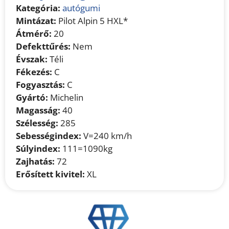
Kategória:
autógumi
Mintázat:
Pilot Alpin 5 HXL*
Átmérő:
20
Defekttűrés:
Nem
Évszak:
Téli
Fékezés:
C
Fogyasztás:
C
Gyártó:
Michelin
Magasság:
40
Szélesség:
285
Sebességindex:
V=240 km/h
Súlyindex:
111=1090kg
Zajhatás:
72
Erősített kivitel:
XL