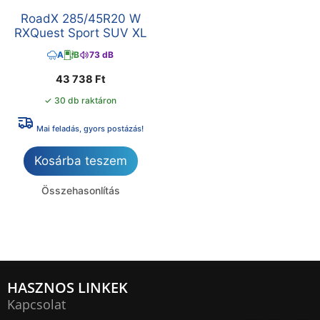
RoadX 285/45R20 W
RXQuest Sport SUV XL
A
B
73 dB
43 738
Ft
✓ 30 db raktáron
Mai feladás, gyors postázás!
Kosárba teszem
Összehasonlítás
HASZNOS LINKEK
Kapcsolat