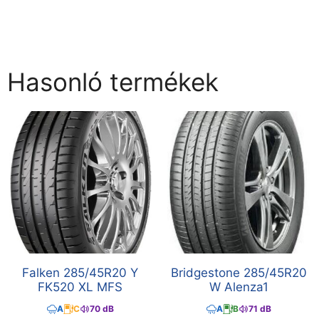
Hasonló termékek
Falken 285/45R20 Y
Bridgestone 285/45R20
FK520 XL MFS
W Alenza1
A
C
70 dB
A
B
71 dB