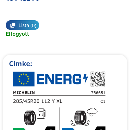
Összehasonlítás
Lista
(0)
Elfogyott
Címke: