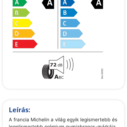
Leírás:
A francia Michelin a világ egyik legismertebb és
legelismertebb prémium gumiabroncs-márkája,