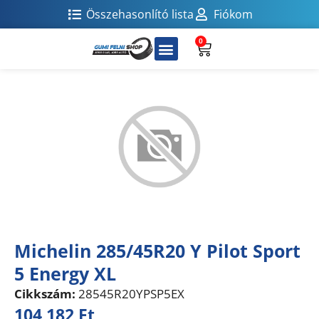
Összehasonlító lista
Fiókom
0
Michelin 285/45R20 Y Pilot Sport
5 Energy XL
Cikkszám:
28545R20YPSP5EX
104 182
Ft