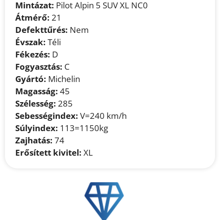
Mintázat:
Pilot Alpin 5 SUV XL NC0
Átmérő:
21
Defekttűrés:
Nem
Évszak:
Téli
Fékezés:
D
Fogyasztás:
C
Gyártó:
Michelin
Magasság:
45
Szélesség:
285
Sebességindex:
V=240 km/h
Súlyindex:
113=1150kg
Zajhatás:
74
Erősített kivitel:
XL