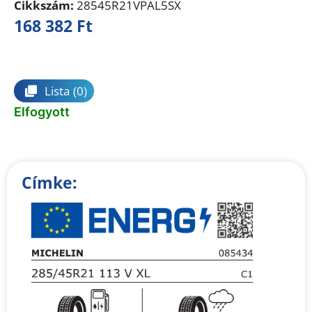
Cikkszám:
28545R21VPAL5SX
168 382
Ft
Összehasonlítás
Lista
(0)
Elfogyott
Címke: