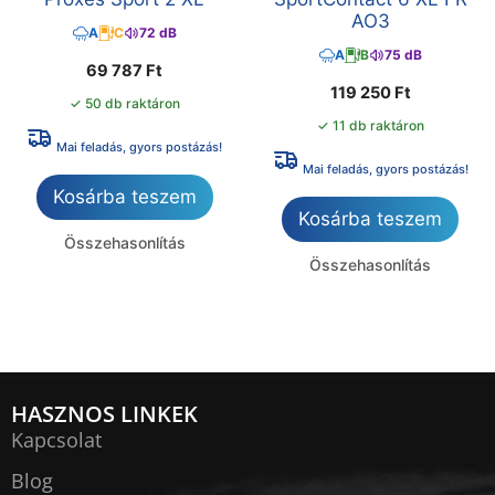
AO3
A
C
72 dB
A
B
75 dB
69 787
Ft
119 250
Ft
✓ 50 db raktáron
✓ 11 db raktáron
Mai feladás, gyors postázás!
Mai feladás, gyors postázás!
Kosárba teszem
Kosárba teszem
Összehasonlítás
Összehasonlítás
HASZNOS LINKEK
Kapcsolat
Blog