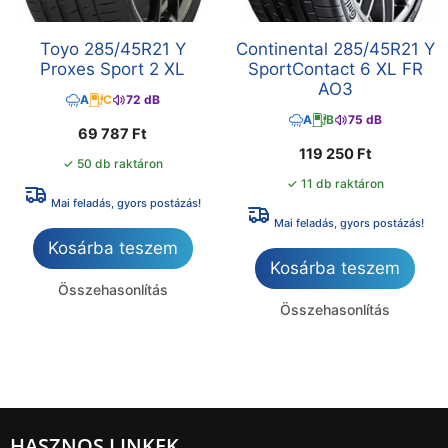
Toyo 285/45R21 Y
Continental 285/45R21 Y
Proxes Sport 2 XL
SportContact 6 XL FR
AO3
A
C
72 dB
A
B
75 dB
69 787
Ft
119 250
Ft
✓ 50 db raktáron
✓ 11 db raktáron
Mai feladás, gyors postázás!
Mai feladás, gyors postázás!
Kosárba teszem
Kosárba teszem
Összehasonlítás
Összehasonlítás
HASZNOS LINKEK