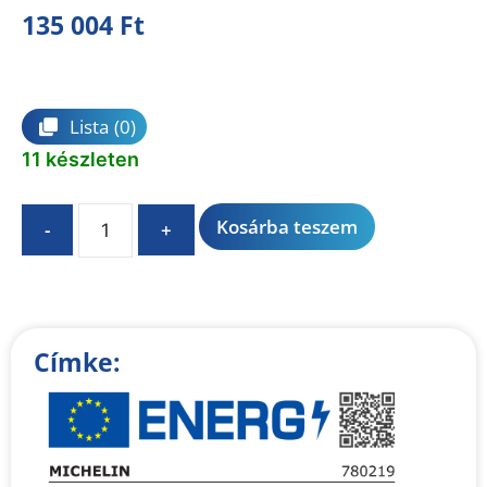
135 004
Ft
Összehasonlítás
Lista
(0)
11 készleten
A
Kosárba teszem
-
+
l
t
e
r
n
Címke:
a
t
i
v