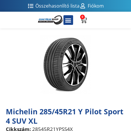
Összehasonlító lista
Fiókom
0
Michelin 285/45R21 Y Pilot Sport
4 SUV XL
Cikkszám:
28545R21YPSS4X