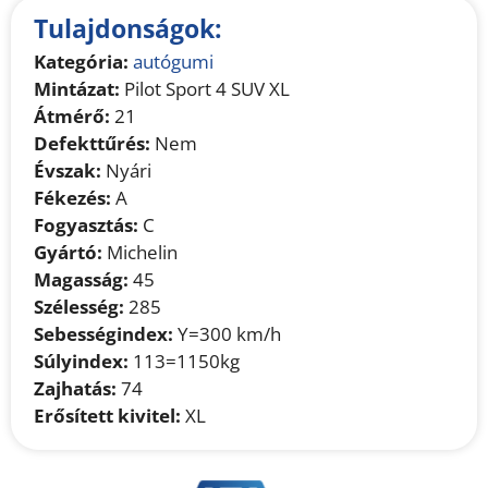
Tulajdonságok:
Kategória:
autógumi
Mintázat:
Pilot Sport 4 SUV XL
Átmérő:
21
Defekttűrés:
Nem
Évszak:
Nyári
Fékezés:
A
Fogyasztás:
C
Gyártó:
Michelin
Magasság:
45
Szélesség:
285
Sebességindex:
Y=300 km/h
Súlyindex:
113=1150kg
Zajhatás:
74
Erősített kivitel:
XL