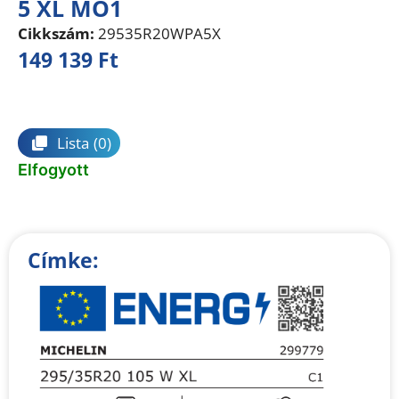
5 XL MO1
Cikkszám:
29535R20WPA5X
149 139
Ft
Összehasonlítás
Lista
(0)
Elfogyott
Címke: