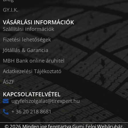
GY.I.K.
VÁSÁRLÁSI INFORMÁCIÓK
Szállítási információk
Fizetési lehetőségek
Jótállás & Garancia
MBH Bank online áruhitel
Adatkezelési Tájékoztató
ÁSZF
KAPCSOLATFELVÉTEL
ugyfelszolgalat@tirexpert.hu
+ 36 20 218 8681
© 2026 Minden jog fenntartva Gumi Felni Webáruház.