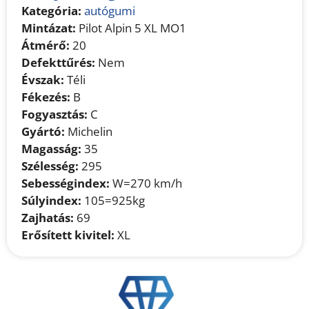
Kategória:
autógumi
Mintázat:
Pilot Alpin 5 XL MO1
Átmérő:
20
Defekttűrés:
Nem
Évszak:
Téli
Fékezés:
B
Fogyasztás:
C
Gyártó:
Michelin
Magasság:
35
Szélesség:
295
Sebességindex:
W=270 km/h
Súlyindex:
105=925kg
Zajhatás:
69
Erősített kivitel:
XL