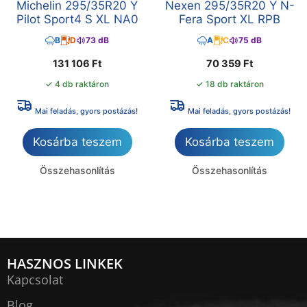
Michelin 295/35R20 Y
Nexen 295/35R20 Y N-
Pilot Sport4 S XL NA0
Fera Sport XL RPB
B
D
73 dB
A
C
75 dB
131 106
Ft
70 359
Ft
✓ 4 db raktáron
✓ 18 db raktáron
Mai feladás, gyors postázás!
Mai feladás, gyors postázás!
Kosárba teszem
Kosárba teszem
Összehasonlítás
Összehasonlítás
HASZNOS LINKEK
Kapcsolat
Blog