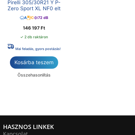
Pirelli 305/30R21 Y P-
Zero Sport XL NF0 elt
A
C
72 dB
146 197
Ft
✓ 2 db raktáron
Mai feladás, gyors postázás!
Kosárba teszem
Összehasonlítás
HASZNOS LINKEK
Kapcsolat