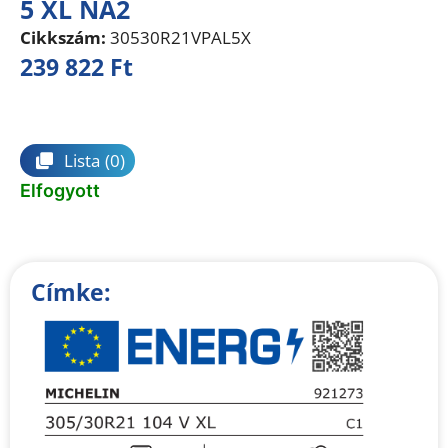
5 XL NA2
Cikkszám:
30530R21VPAL5X
239 822
Ft
Összehasonlítás
Lista
(0)
Elfogyott
Címke: