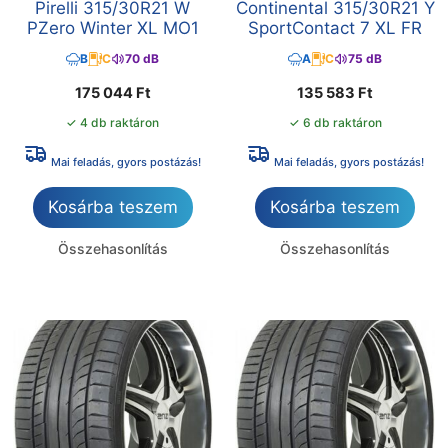
Pirelli 315/30R21 W
Continental 315/30R21 Y
PZero Winter XL MO1
SportContact 7 XL FR
B
C
70 dB
A
C
75 dB
175 044
Ft
135 583
Ft
✓ 4 db raktáron
✓ 6 db raktáron
Mai feladás, gyors postázás!
Mai feladás, gyors postázás!
Kosárba teszem
Kosárba teszem
Összehasonlítás
Összehasonlítás