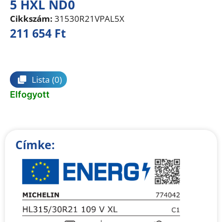
5 HXL ND0
Cikkszám:
31530R21VPAL5X
211 654
Ft
Összehasonlítás
Lista
(0)
Elfogyott
Címke: