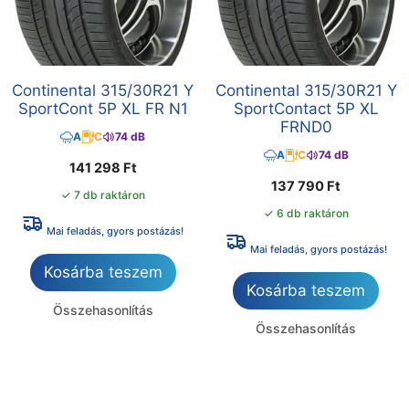
Continental 315/30R21 Y
Continental 315/30R21 Y
SportCont 5P XL FR N1
SportContact 5P XL
FRND0
A
C
74 dB
A
C
74 dB
141 298
Ft
137 790
Ft
✓ 7 db raktáron
✓ 6 db raktáron
Mai feladás, gyors postázás!
Mai feladás, gyors postázás!
Kosárba teszem
Kosárba teszem
Összehasonlítás
Összehasonlítás