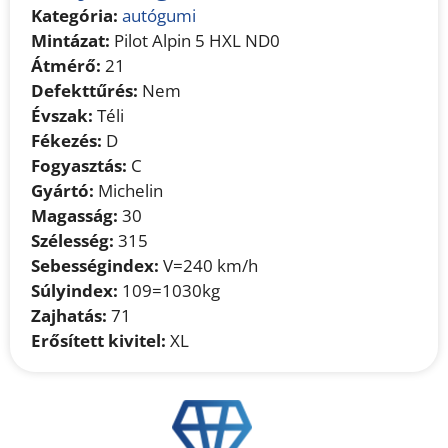
Kategória:
autógumi
Mintázat:
Pilot Alpin 5 HXL ND0
Átmérő:
21
Defekttűrés:
Nem
Évszak:
Téli
Fékezés:
D
Fogyasztás:
C
Gyártó:
Michelin
Magasság:
30
Szélesség:
315
Sebességindex:
V=240 km/h
Súlyindex:
109=1030kg
Zajhatás:
71
Erősített kivitel:
XL