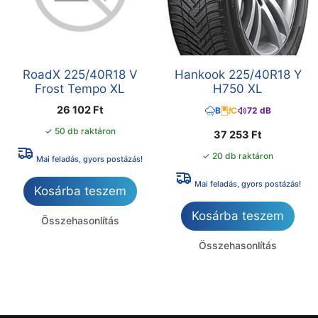
RoadX 225/40R18 V
Hankook 225/40R18 Y
Frost Tempo XL
H750 XL
26 102
Ft
B
C
72 dB
✓ 50 db raktáron
37 253
Ft
✓ 20 db raktáron
Mai feladás, gyors postázás!
Mai feladás, gyors postázás!
Kosárba teszem
Kosárba teszem
Összehasonlítás
Összehasonlítás