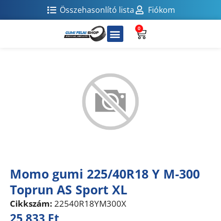
Összehasonlító lista
Fiókom
0
Momo gumi 225/40R18 Y M-300
Toprun AS Sport XL
Cikkszám:
22540R18YM300X
25 833
Ft