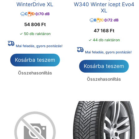
WinterDrive XL
W340 Winter icept Evo4
XL
C
D
70 dB
B
C
72 dB
54 806
Ft
47 168
Ft
✓ 50 db raktáron
✓ 44 db raktáron
Mai feladás, gyors postázás!
Mai feladás, gyors postázás!
Kosárba teszem
Kosárba teszem
Összehasonlítás
Összehasonlítás