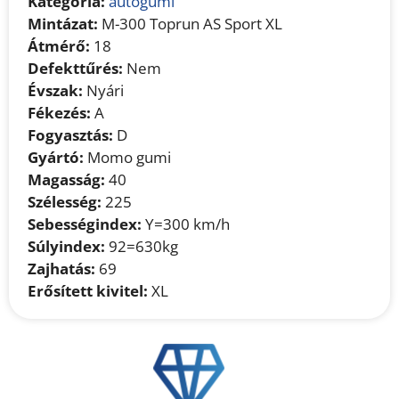
Kategória:
autógumi
Mintázat:
M-300 Toprun AS Sport XL
Átmérő:
18
Defekttűrés:
Nem
Évszak:
Nyári
Fékezés:
A
Fogyasztás:
D
Gyártó:
Momo gumi
Magasság:
40
Szélesség:
225
Sebességindex:
Y=300 km/h
Súlyindex:
92=630kg
Zajhatás:
69
Erősített kivitel:
XL