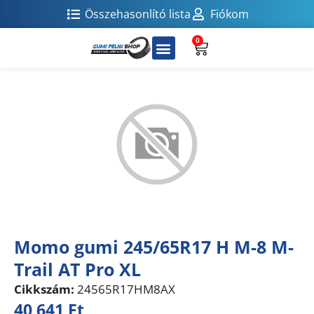
Összehasonlító lista
Fiókom
0
Momo gumi 245/65R17 H M-8 M-
Trail AT Pro XL
Cikkszám:
24565R17HM8AX
40 641
Ft