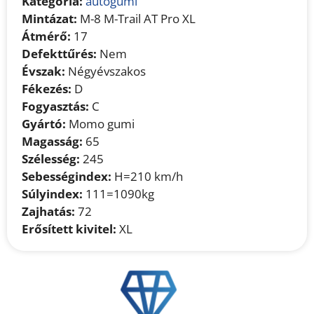
Kategória:
autógumi
Mintázat:
M-8 M-Trail AT Pro XL
Átmérő:
17
Defekttűrés:
Nem
Évszak:
Négyévszakos
Fékezés:
D
Fogyasztás:
C
Gyártó:
Momo gumi
Magasság:
65
Szélesség:
245
Sebességindex:
H=210 km/h
Súlyindex:
111=1090kg
Zajhatás:
72
Erősített kivitel:
XL