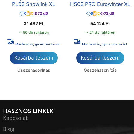
PL02 Snowlink XL
HS02 PRO Eurowinter XL
C
C
72 dB
B
C
72 dB
31 487
Ft
54 124
Ft
✓ 50 db raktáron
✓ 24 db raktáron
Mai feladás, gyors postázás!
Mai feladás, gyors postázás!
Kosárba teszem
Kosárba teszem
Összehasonlítás
Összehasonlítás
HASZNOS LINKEK
Kapcsolat
Blog