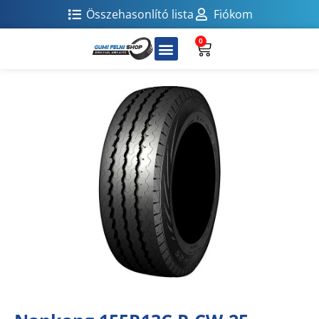
Összehasonlító lista
Fiókom
0