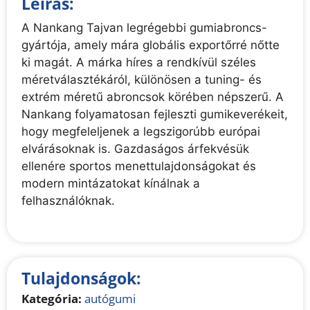
Leírás:
A Nankang Tajvan legrégebbi gumiabroncs-
gyártója, amely mára globális exportőrré nőtte
ki magát. A márka híres a rendkívül széles
méretválasztékáról, különösen a tuning- és
extrém méretű abroncsok körében népszerű. A
Nankang folyamatosan fejleszti gumikeverékeit,
hogy megfeleljenek a legszigorúbb európai
elvárásoknak is. Gazdaságos árfekvésük
ellenére sportos menettulajdonságokat és
modern mintázatokat kínálnak a
felhasználóknak.
Tulajdonságok:
Kategória:
autógumi