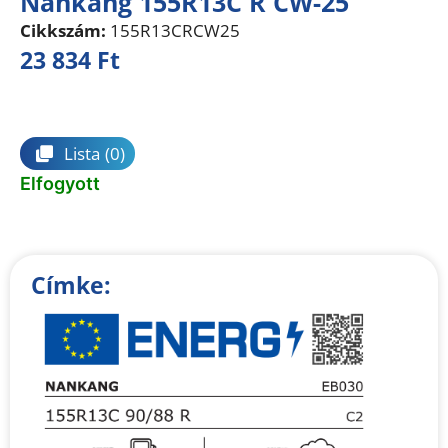
Nankang 155R13C R CW-25
Cikkszám:
155R13CRCW25
23 834
Ft
Összehasonlítás
Lista
(0)
Elfogyott
Címke: