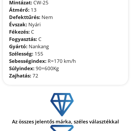
Mintázat:
CW-25
Átmérő:
13
Defekttűrés:
Nem
Évszak:
Nyári
Fékezés:
C
Fogyasztás:
C
Gyártó:
Nankang
Szélesség:
155
Sebességindex:
R=170 km/h
Súlyindex:
90=600Kg
Zajhatás:
72
Az összes jelentős márka, széles választékkal