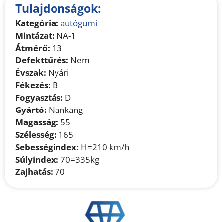
Tulajdonságok:
Kategória:
autógumi
Mintázat:
NA-1
Átmérő:
13
Defekttűrés:
Nem
Évszak:
Nyári
Fékezés:
B
Fogyasztás:
D
Gyártó:
Nankang
Magasság:
55
Szélesség:
165
Sebességindex:
H=210 km/h
Súlyindex:
70=335kg
Zajhatás:
70