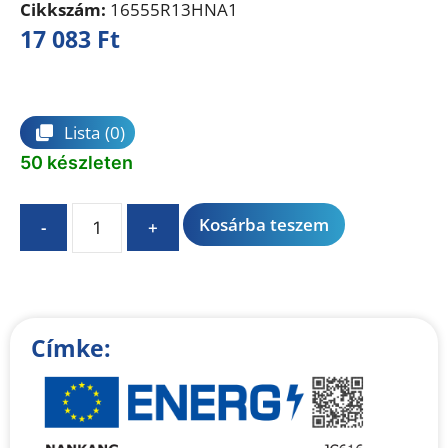
Cikkszám:
16555R13HNA1
17 083
Ft
Összehasonlítás
Lista
(0)
50 készleten
A
Kosárba teszem
-
+
l
t
e
r
n
Címke:
a
t
i
v