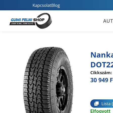
Kapcsolat
Blog
AU
Nanka
DOT2
Cikkszám:
30 949
F
Összeha
Lista
Elfogyott