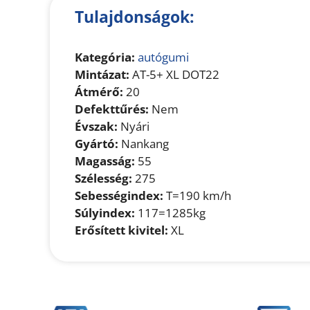
Tulajdonságok:
Kategória:
autógumi
Mintázat:
AT-5+ XL DOT22
Átmérő:
20
Defekttűrés:
Nem
Évszak:
Nyári
Gyártó:
Nankang
Magasság:
55
Szélesség:
275
Sebességindex:
T=190 km/h
Súlyindex:
117=1285kg
Erősített kivitel:
XL