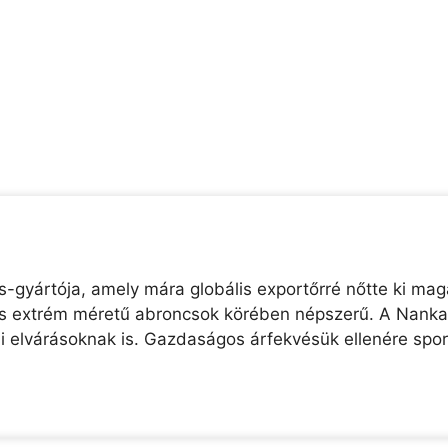
gyártója, amely mára globális exportőrré nőtte ki magá
és extrém méretű abroncsok körében népszerű. A Nankan
ai elvárásoknak is. Gazdaságos árfekvésük ellenére sp