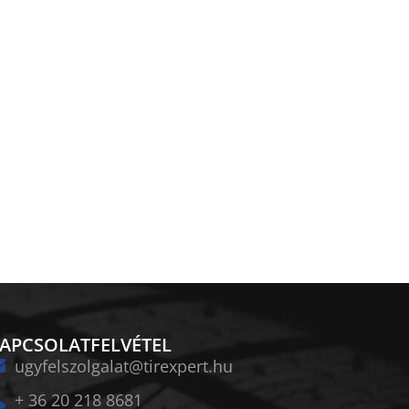
APCSOLATFELVÉTEL
ugyfelszolgalat@tirexpert.hu
+ 36 20 218 8681