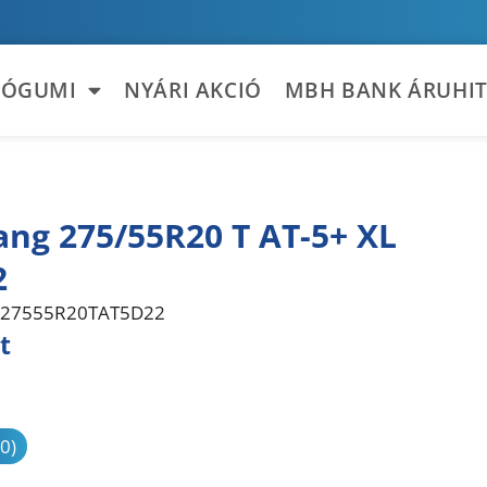
TÓGUMI
NYÁRI AKCIÓ
MBH BANK ÁRUHIT
ng 275/55R20 T AT-5+ XL
2
27555R20TAT5D22
t
sonlítás
(0)