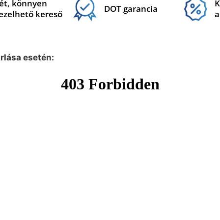
ét, könnyen
K
DOT garancia
ezelhető kereső
a
árlása esetén: