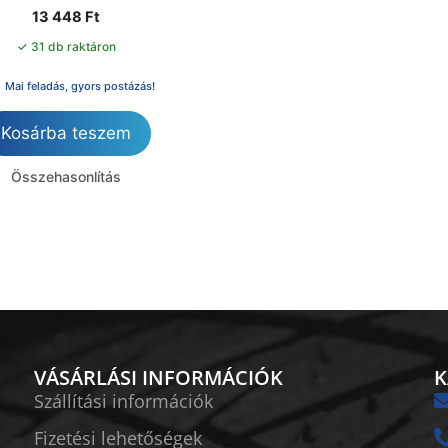
13 448
Ft
✓ 31 db raktáron
Mai feladás, gyors postázás!
Kosárba teszem
Összehasonlítás
VÁSÁRLÁSI INFORMÁCIÓK
K
Szállítási információk
Fizetési lehetőségek