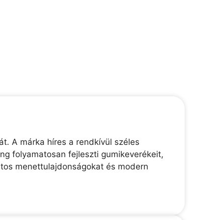
t. A márka híres a rendkívül széles
g folyamatosan fejleszti gumikeverékeit,
ortos menettulajdonságokat és modern