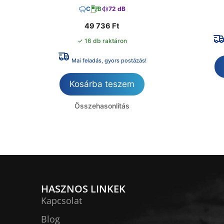
C
B
72 dB
49 736
Ft
✓ 16 db raktáron
Mai feladás, gyors postázás!
Kosárba teszem
Összehasonlítás
HASZNOS LINKEK
Kapcsolat
Blog