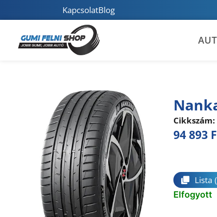
Kapcsolat
Blog
AU
Nanka
Cikkszám:
94 893
F
Összeha
Lista
Elfogyott