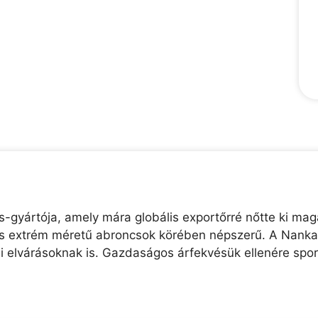
gyártója, amely mára globális exportőrré nőtte ki magá
és extrém méretű abroncsok körében népszerű. A Nankan
ai elvárásoknak is. Gazdaságos árfekvésük ellenére sp