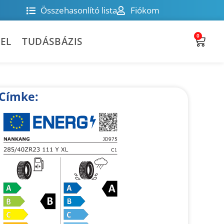
Összehasonlító lista
Fiókom
0
EL
TUDÁSBÁZIS
Címke: