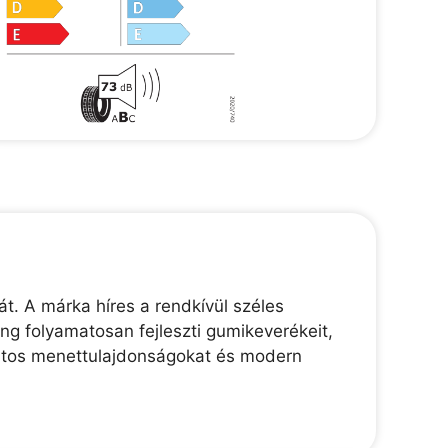
t. A márka híres a rendkívül széles
g folyamatosan fejleszti gumikeverékeit,
ortos menettulajdonságokat és modern