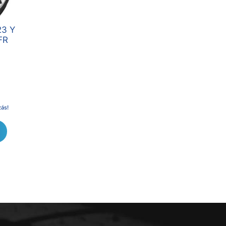
23 Y
FR
zás!