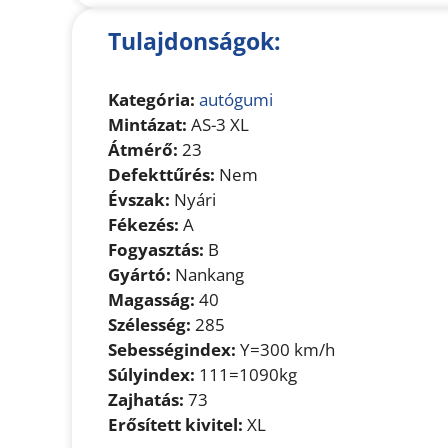
Tulajdonságok:
Kategória:
autógumi
Mintázat:
AS-3 XL
Átmérő:
23
Defekttűrés:
Nem
Évszak:
Nyári
Fékezés:
A
Fogyasztás:
B
Gyártó:
Nankang
Magasság:
40
Szélesség:
285
Sebességindex:
Y=300 km/h
Súlyindex:
111=1090kg
Zajhatás:
73
Erősített kivitel:
XL