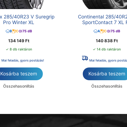
x 285/40R23 V Suregrip
Continental 285/40R
Pro Winter XL
SportContact 7 XL 
B
C
75 dB
A
C
75 dB
134 149
Ft
140 838
Ft
✓ 8 db raktáron
✓ 14 db raktáron
Mai feladás, gyors postázás!
Mai feladás, gyors postá
Kosárba teszem
Kosárba teszem
Összehasonlítás
Összehasonlítás