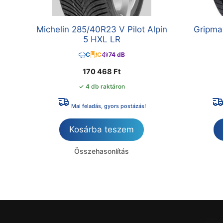
Michelin 285/40R23 V Pilot Alpin
Gripma
5 HXL LR
C
C
74 dB
170 468
Ft
✓ 4 db raktáron
Mai feladás, gyors postázás!
Kosárba teszem
Összehasonlítás