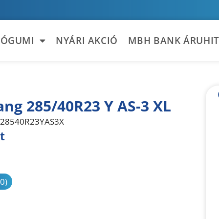
TÓGUMI
NYÁRI AKCIÓ
MBH BANK ÁRUHIT
ng 285/40R23 Y AS-3 XL
28540R23YAS3X
t
sonlítás
(0)