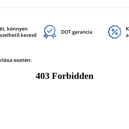
ét, könnyen
K
DOT garancia
ezelhető kereső
a
árlása esetén: