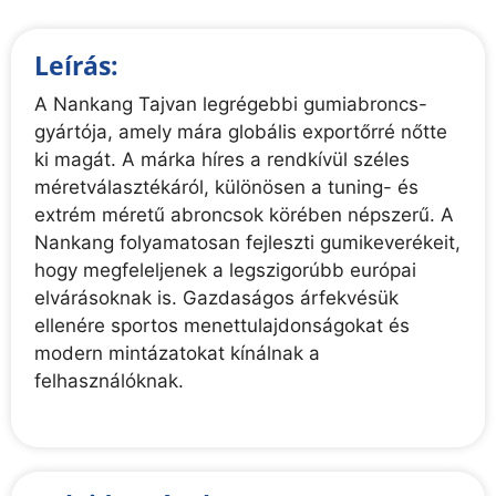
Leírás:
A Nankang Tajvan legrégebbi gumiabroncs-
gyártója, amely mára globális exportőrré nőtte
ki magát. A márka híres a rendkívül széles
méretválasztékáról, különösen a tuning- és
extrém méretű abroncsok körében népszerű. A
Nankang folyamatosan fejleszti gumikeverékeit,
hogy megfeleljenek a legszigorúbb európai
elvárásoknak is. Gazdaságos árfekvésük
ellenére sportos menettulajdonságokat és
modern mintázatokat kínálnak a
felhasználóknak.