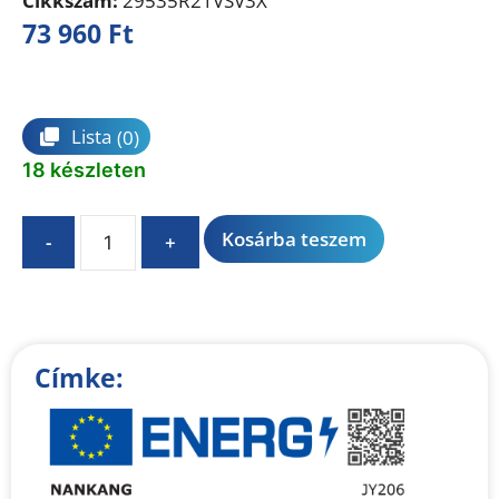
Cikkszám:
29535R21VSV3X
73 960
Ft
Összehasonlítás
Lista
(0)
18 készleten
A
Kosárba teszem
-
+
l
t
e
r
n
Címke:
a
t
i
v