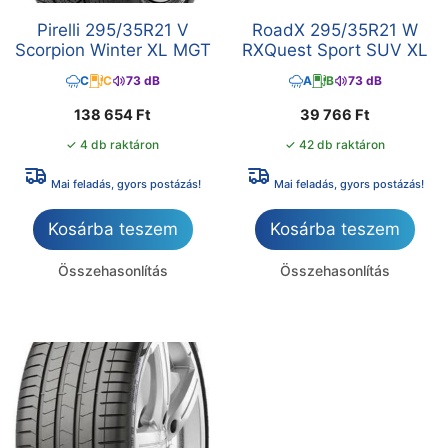
Pirelli 295/35R21 V
RoadX 295/35R21 W
Scorpion Winter XL MGT
RXQuest Sport SUV XL
C
C
73 dB
A
B
73 dB
138 654
Ft
39 766
Ft
✓ 4 db raktáron
✓ 42 db raktáron
Mai feladás, gyors postázás!
Mai feladás, gyors postázás!
Kosárba teszem
Kosárba teszem
Összehasonlítás
Összehasonlítás