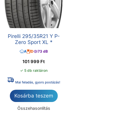
Pirelli 295/35R21 Y P-
Zero Sport XL *
A
D
73 dB
101 999
Ft
✓ 5 db raktáron
Mai feladás, gyors postázás!
Kosárba teszem
Összehasonlítás