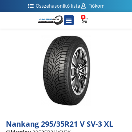
Összehasonlító lista
Fiókom
0
Nankang 295/35R21 V SV-3 XL