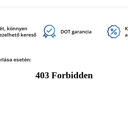
ét, könnyen
K
DOT garancia
ezelhető kereső
a
árlása esetén: