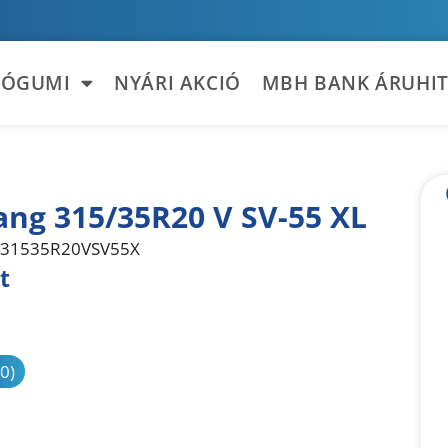
TÓGUMI
NYÁRI AKCIÓ
MBH BANK ÁRUHIT
ng 315/35R20 V SV-55 XL
31535R20VSV55X
t
sonlítás
(0)