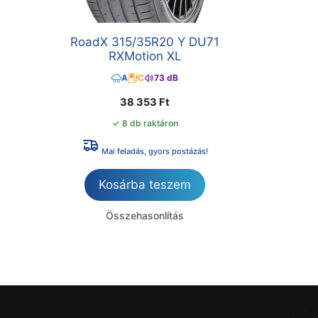
RoadX 315/35R20 Y DU71
RXMotion XL
A
C
73 dB
38 353
Ft
✓ 8 db raktáron
Mai feladás, gyors postázás!
Kosárba teszem
Összehasonlítás