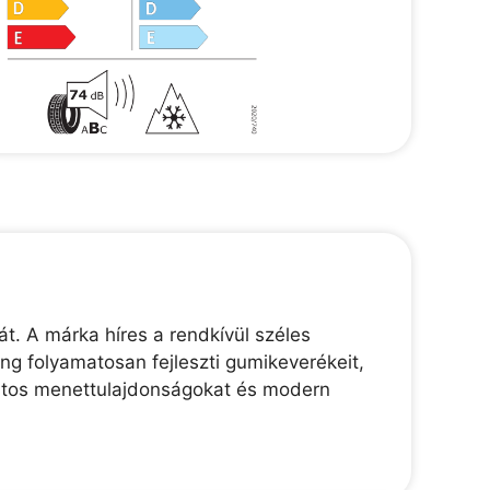
t. A márka híres a rendkívül széles
g folyamatosan fejleszti gumikeverékeit,
ortos menettulajdonságokat és modern