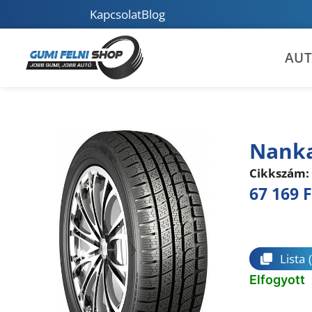
Kapcsolat
Blog
AU
Nanka
Cikkszám:
67 169
F
Összeha
Lista
Elfogyott