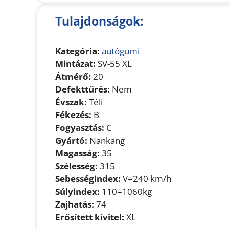
Tulajdonságok:
Kategória:
autógumi
Mintázat:
SV-55 XL
Átmérő:
20
Defekttűrés:
Nem
Évszak:
Téli
Fékezés:
B
Fogyasztás:
C
Gyártó:
Nankang
Magasság:
35
Szélesség:
315
Sebességindex:
V=240 km/h
Súlyindex:
110=1060kg
Zajhatás:
74
Erősített kivitel:
XL