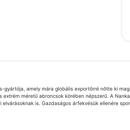
gyártója, amely mára globális exportőrré nőtte ki magá
és extrém méretű abroncsok körében népszerű. A Nankan
ai elvárásoknak is. Gazdaságos árfekvésük ellenére sp