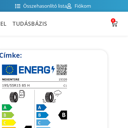
Összehasonlító lista
Fiókom
0
EL
TUDÁSBÁZIS
Címke: