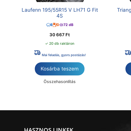
Laufenn 195/55R15 V LH71 G Fit
Trian
4S
B
D
72 dB
30 667
Ft
✓ 20 db raktáron
Mai feladás, gyors postázás!
Kosárba teszem
Összehasonlítás
HASZNOS LINKEK