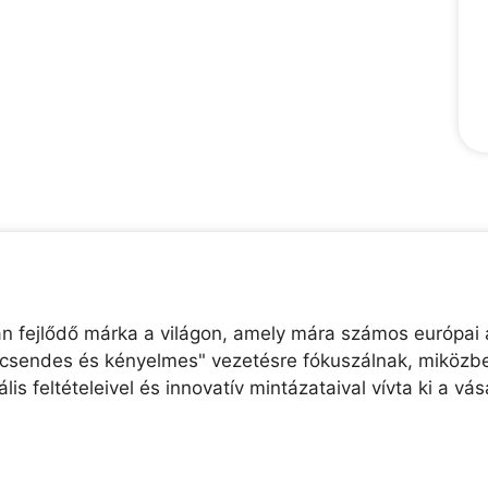
 fejlődő márka a világon, amely mára számos európai au
 "csendes és kényelmes" vezetésre fókuszálnak, miközb
s feltételeivel és innovatív mintázataival vívta ki a vá