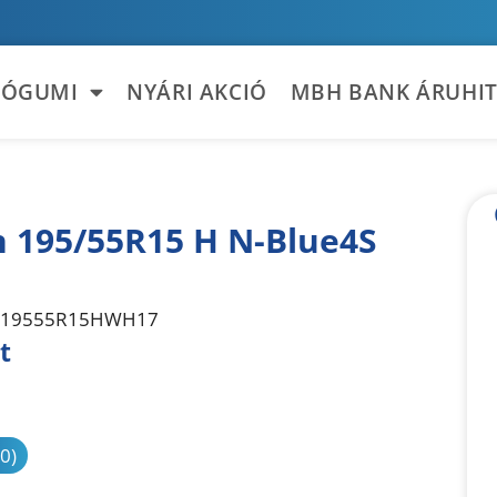
TÓGUMI
NYÁRI AKCIÓ
MBH BANK ÁRUHIT
 195/55R15 H N-Blue4S
19555R15HWH17
t
sonlítás
(0)