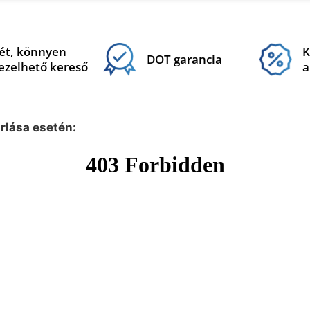
ét, könnyen
K
DOT garancia
ezelhető kereső
a
árlása esetén: