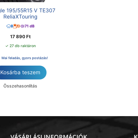
gle 195/55R15 V TE307
ReliaXTouring
B
D
71 dB
17 890
Ft
✓ 27 db raktáron
Mai feladás, gyors postázás!
Kosárba teszem
Összehasonlítás
VÁSÁRLÁSI INFORMÁCIÓK
K