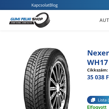
Kapcsolat
Blog
AU
Nexen
WH17
Cikkszám:
35 038
F
Összeha
Lista
Elfogyott