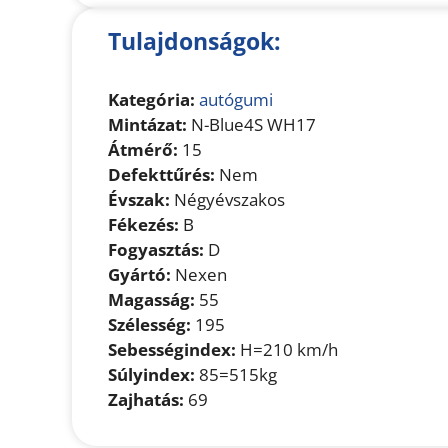
Tulajdonságok:
Kategória:
autógumi
Mintázat:
N-Blue4S WH17
Átmérő:
15
Defekttűrés:
Nem
Évszak:
Négyévszakos
Fékezés:
B
Fogyasztás:
D
Gyártó:
Nexen
Magasság:
55
Szélesség:
195
Sebességindex:
H=210 km/h
Súlyindex:
85=515kg
Zajhatás:
69