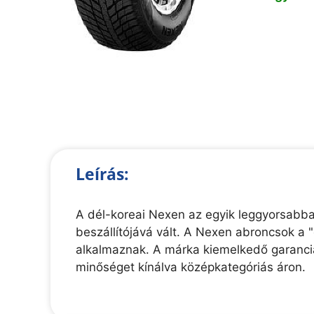
Leírás:
A dél-koreai Nexen az egyik leggyorsabban
beszállítójává vált. A Nexen abroncsok a
alkalmaznak. A márka kiemelkedő garanciáli
minőséget kínálva középkategóriás áron.