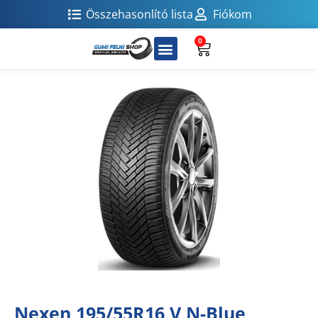
Összehasonlító lista
Fiókom
0
Nexen 195/55R16 V N-Blue