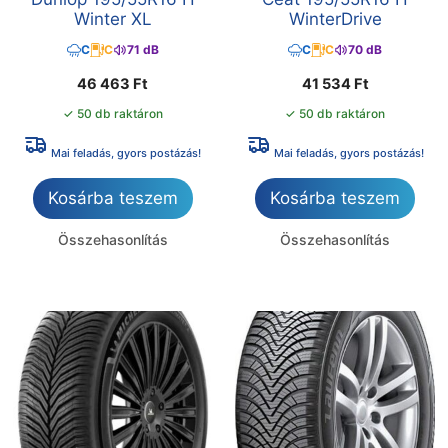
Winter XL
WinterDrive
C
C
71 dB
C
C
70 dB
46 463
Ft
41 534
Ft
✓ 50 db raktáron
✓ 50 db raktáron
Mai feladás, gyors postázás!
Mai feladás, gyors postázás!
Kosárba teszem
Kosárba teszem
Összehasonlítás
Összehasonlítás