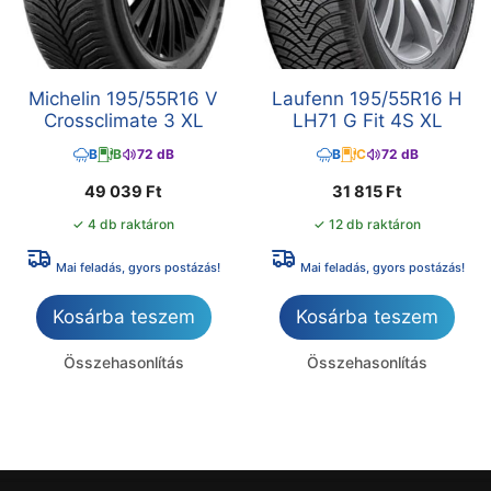
Michelin 195/55R16 V
Laufenn 195/55R16 H
Crossclimate 3 XL
LH71 G Fit 4S XL
B
B
72 dB
B
C
72 dB
49 039
Ft
31 815
Ft
✓ 4 db raktáron
✓ 12 db raktáron
Mai feladás, gyors postázás!
Mai feladás, gyors postázás!
Kosárba teszem
Kosárba teszem
Összehasonlítás
Összehasonlítás