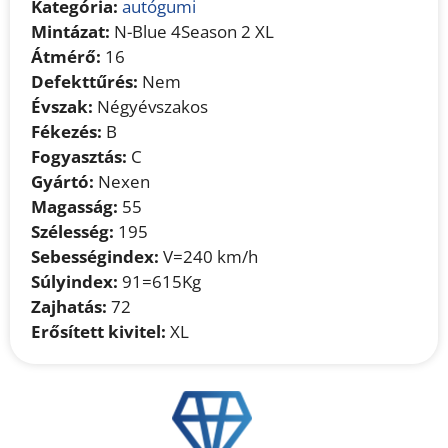
Kategória:
autógumi
Mintázat:
N-Blue 4Season 2 XL
Átmérő:
16
Defekttűrés:
Nem
Évszak:
Négyévszakos
Fékezés:
B
Fogyasztás:
C
Gyártó:
Nexen
Magasság:
55
Szélesség:
195
Sebességindex:
V=240 km/h
Súlyindex:
91=615Kg
Zajhatás:
72
Erősített kivitel:
XL