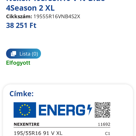
4Season 2 XL
Cikkszám:
19555R16VNB4S2X
38 251
Ft
Összehasonlítás
Lista
(0)
Elfogyott
Címke: