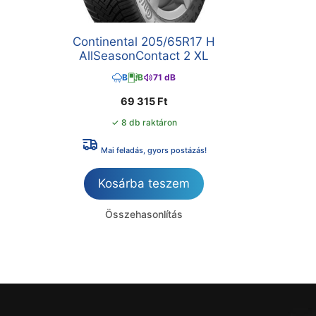
Continental 205/65R17 H
AllSeasonContact 2 XL
B
B
71 dB
69 315
Ft
✓ 8 db raktáron
Mai feladás, gyors postázás!
Kosárba teszem
Összehasonlítás