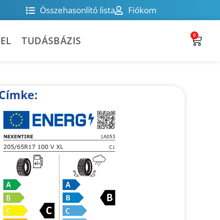
Összehasonlító lista
Fiókom
0
EL
TUDÁSBÁZIS
Címke: