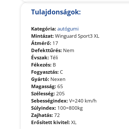
Tulajdonságok:
Kategória:
autógumi
Mintázat:
Winguard Sport3 XL
Átmérő:
17
Defekttűrés:
Nem
Évszak:
Téli
Fékezés:
B
Fogyasztás:
C
Gyártó:
Nexen
Magasság:
65
Szélesség:
205
Sebességindex:
V=240 km/h
Súlyindex:
100=800kg
Zajhatás:
72
Erősített kivitel:
XL