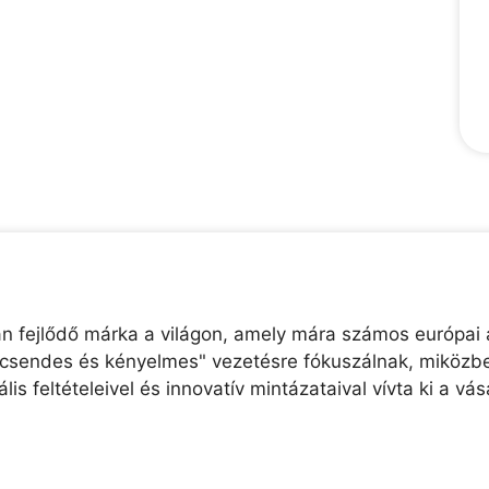
 fejlődő márka a világon, amely mára számos európai au
 "csendes és kényelmes" vezetésre fókuszálnak, miközb
s feltételeivel és innovatív mintázataival vívta ki a vá