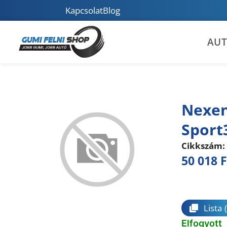
Kapcsolat
Blog
AU
Nexen
Sport
Cikkszám:
50 018
F
Összeha
Lista
Elfogyott