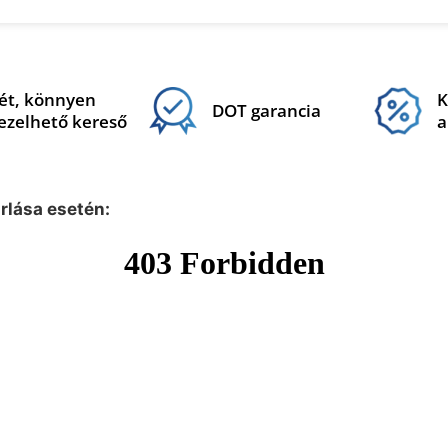
ét, könnyen
K
DOT garancia
ezelhető kereső
a
árlása esetén: