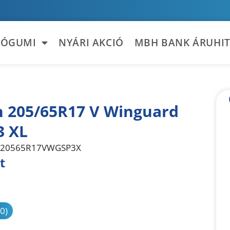
TÓGUMI
NYÁRI AKCIÓ
MBH BANK ÁRUHIT
 205/65R17 V Winguard
3 XL
20565R17VWGSP3X
t
sonlítás
(0)